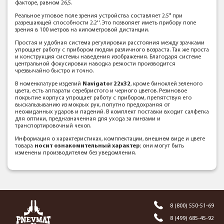
факторе, равном 26,5.
Реальное угловое поле зрения устройства составляет 2.5° при
разрешающей способности 2.2''. Это позволяет иметь прибору поле
зрения в 100 метров на километровой дистанции.
Простая и удобная система регулировки расстояния между зрачками
упрощает работу с прибором людям различного возраста. Так же проста
и конструкция системы наведения изображения. Благодаря системе
центральной фокусировки наводка резкости производится
чрезвычайно быстро и точно.
В номенклатуре изделий
Navigator 22x32
, кроме биноклей зеленого
цвета, есть аппараты серебристого и черного цветов. Резиновое
покрытие корпуса упрощает работу с прибором, препятствуя его
выскальзыванию из мокрых рук, попутно предохраняя от
неожиданных ударов и падений. В комплект поставки входит салфетка
для оптики, предназначенная для ухода за линзами и
транспортировочный чехол.
Информация о характеристиках, комплектации, внешнем виде и цвете
товара
носит ознакомительный характер
; они могут быть
изменены производителем без уведомления.
8 (800) 550-51-69
8 (499) 685-45-92