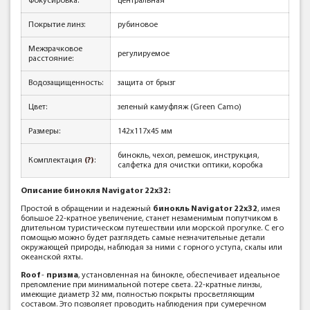
Фокусировка:
центральная
Покрытие линз:
рубиновое
Межзрачковое
регулируемое
расстояние:
Водозащищенность:
защита от брызг
Цвет:
зеленый камуфляж (Green Camo)
Размеры:
142x117x45 мм
бинокль, чехол, ремешок, инструкция,
Комплектация
(?)
:
салфетка для очистки оптики, коробка
Описание бинокля Navigator 22x32:
Простой в обращении и надежный
бинокль Navigator 22х32
, имея
большое 22-кратное увеличение, станет незаменимым попутчиком в
длительном туристическом путешествии или морской прогулке. С его
помощью можно будет разглядеть самые незначительные детали
окружающей природы, наблюдая за ними с горного уступа, скалы или
океанской яхты.
Roof
-
призма
, установленная на бинокле, обеспечивает идеальное
преломление при минимальной потере света. 22-кратные линзы,
имеющие диаметр 32 мм, полностью покрыты просветляющим
составом. Это позволяет проводить наблюдения при сумеречном