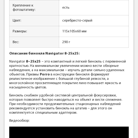
Крепление к
есть
фотоштативу:
Цвет:
серебристо-серый
Размеры:
115x105x60 мм
Вес:
290 г
Описание бинокля Navigator 8-25x25:
Navigator
8–25х25
– это компактный и легкий бинокль с переменной
кратностью. На минимальном увеличении можно вести обзорные
наблюдения, а на максимальном – изучать детали сильно удаленных
объектов. Призмы
Porro
в конструкции бинокля формируют
реалистичное изображение с большой глубиной резкости, а
многослойное просветляющее покрытие линз повышает яркость и
насыщенность цветов.
Бинокль снабжен удобной системой центральной фокусировки,
которая позволяет быстро наводиться на объект и вести слежение.
При необходимости продолжительных стационарных наблюдений
рекомендуется установить бинокль на штатив – для этого он
комплектуется специальным адаптером.
Видеообзор: