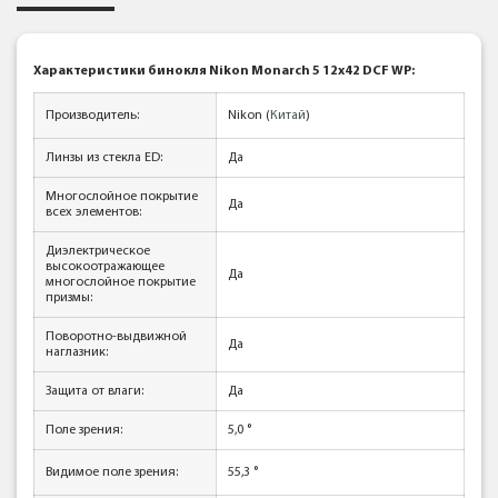
Характеристики бинокля Nikon Monarch 5 12x42 DCF WP:
Производитель:
Nikon (
Китай
)
Линзы из стекла ED:
Да
Многослойное покрытие
Да
всех элементов:
Диэлектрическое
высокоотражающее
Да
многослойное покрытие
призмы:
Поворотно-выдвижной
Да
наглазник:
Защита от влаги:
Да
Поле зрения:
5,0 °
Видимое поле зрения:
55,3
°