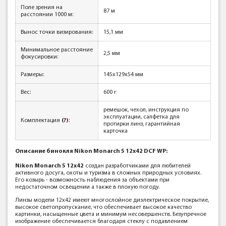
Поле зрения на
87 м
расстоянии 1000 м:
Вынос точки визирования:
15,1 мм
Минимальное расстояние
2,5 мм
фокусировки:
Размеры:
145x129x54 мм
Вес:
600 г
ремешок, чехол, инструкция по
эксплуатации, салфетка для
Комплектация
(?)
:
протирки линз, гарантийная
карточка
Описание бинокля
Nikon Monarch 5 12x42 DCF WP:
Nikon Monarch 5 12x42
создан разработчиками для любителей
активного досуга, охоты и туризма в сложных природных условиях.
Его козырь - возможность наблюдения за объектами при
недостаточном освещении а также в плохую погоду.
Линзы модели 12x42 имеют многослойное диэлектрическое покрытие,
высокое светопропускание, что обеспечивает высокое качество
картинки, насыщенные цвета и минимум несовершенств. Безупречное
изображение обеспечивается благодаря стеклу с подавлением