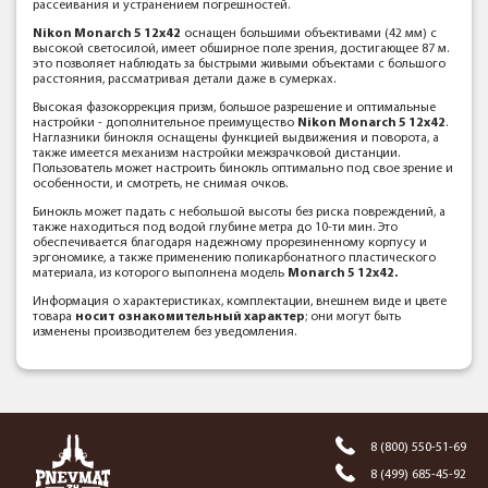
рассеивания и устранением погрешностей.
Nikon Monarch 5 12x42
оснащен большими объективами (42 мм) с
высокой светосилой, имеет обширное поле зрения, достигающее 87 м.
это позволяет наблюдать за быстрыми живыми объектами с большого
расстояния, рассматривая детали даже в сумерках.
Высокая фазокоррекция призм, большое разрешение и оптимальные
настройки - дополнительное преимущество
Nikon Monarch 5 12x42
.
Наглазники бинокля оснащены функцией выдвижения и поворота, а
также имеется механизм настройки межзрачковой дистанции.
Пользователь может настроить бинокль оптимально под свое зрение и
особенности, и смотреть, не снимая очков.
Бинокль может падать с небольшой высоты без риска повреждений, а
также находиться под водой глубине метра до 10-ти мин. Это
обеспечивается благодаря надежному прорезиненному корпусу и
эргономике, а также применению поликарбонатного пластического
материала, из которого выполнена модель
Monarch 5 12x42.
Информация о характеристиках, комплектации, внешнем виде и цвете
товара
носит ознакомительный характер
; они могут быть
изменены производителем без уведомления.
8 (800) 550-51-69
8 (499) 685-45-92