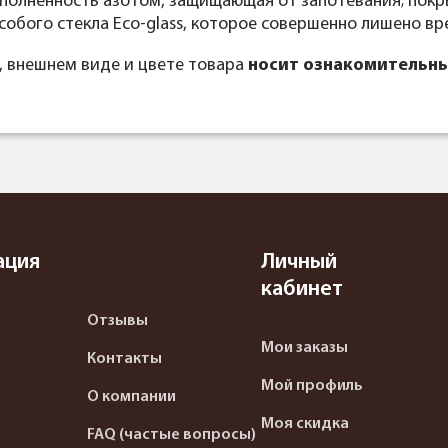
наполненность азотом, защищающая от запотевания; пок
собого стекла Eco-glass, которое совершенно лишено вр
, внешнем виде и цвете товара
носит ознакомительны
ация
Личный
кабинет
Отзывы
Мои заказы
Контакты
Мой профиль
О компании
Моя скидка
FAQ (частые вопросы)