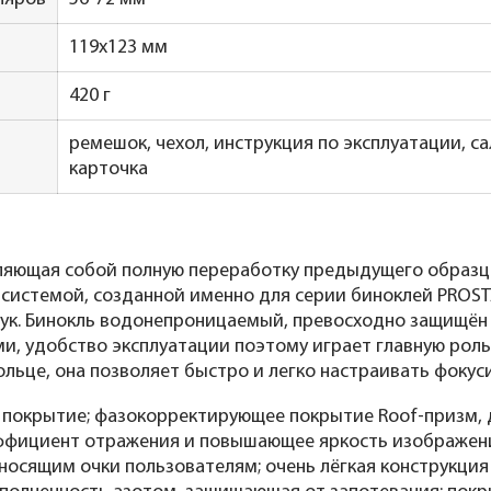
119x123 мм
420 г
ремешок, чехол, инструкция по эксплуатации, с
карточка
ляющая собой полную переработку предыдущего образца 
 системой, созданной именно для серии биноклей PROST
 рук. Бинокль водонепроницаемый, превосходно защищён 
и, удобство эксплуатации поэтому играет главную рол
льце, она позволяет быстро и легко настраивать фокус
е покрытие; фазокорректирующее покрытие Roof-призм,
ффициент отражения и повышающее яркость изображени
осящим очки пользователям; очень лёгкая конструкция