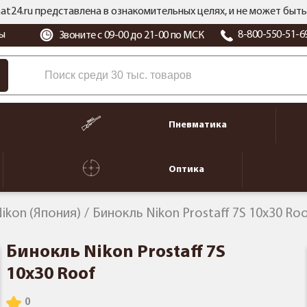
at24.ru представлена в ознакомительных целях, и не может бы
ы
8-800-550-51-6
Звоните с 09-00 до 21-00 по МСК
Пневматика
Оптика
ikon (Япония)
Бинокль Nikon Prostaff 7S 10x30 Ro
Бинокль Nikon Prostaff 7S
10x30 Roof