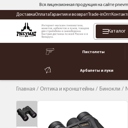
Вся лицензионная продукция на сайте pnevm
Доставка
Оплата
Гарантия и возврат
Trade-in
Опт
Контакт
Интернет-магазин пневматики,
макетов, арбалетов и луков, товаров
Каталог
для страйкбола и самообороны.
Быстрая доставка по всей России и в
Беларусь.
Пистолеты
Арбалеты и луки
Главная
Оптика и кронштейны
Бинокли
N