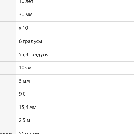
10 лет
30 мм
x 10
6
градусы
55,3 градусы
105 м
3 мм
9,0
15,4 мм
2,5 м
ляров
56-72 мм