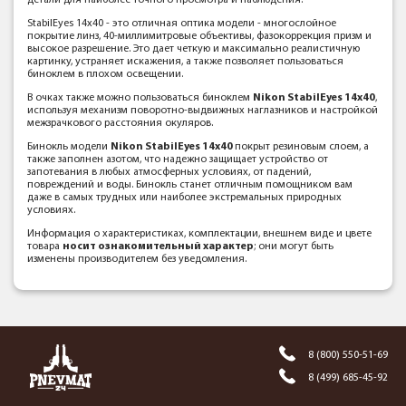
детали для наиболее точного просмотра и наблюдения.
StabilEyes 14x40 - это отличная оптика модели - многослойное
покрытие линз, 40-миллимитровые объективы, фазокоррекция призм и
высокое разрешение. Это дает четкую и максимально реалистичную
картинку, устраняет искажения, а также позволяет пользоваться
биноклем в плохом освещении.
В очках также можно пользоваться биноклем
Nikon StabilEyes 14x40
,
используя механизм поворотно-выдвижных наглазников и настройкой
межзрачкового расстояния окуляров.
Бинокль модели
Nikon StabilEyes 14x40
покрыт резиновым слоем, а
также заполнен азотом, что надежно защищает устройство от
запотевания в любых атмосферных условиях, от падений,
повреждений и воды. Бинокль станет отличным помощником вам
даже в самых трудных или наиболее экстремальных природных
условиях.
Информация о характеристиках, комплектации, внешнем виде и цвете
товара
носит ознакомительный характер
; они могут быть
изменены производителем без уведомления.
8 (800) 550-51-69
8 (499) 685-45-92