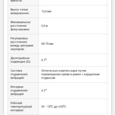
яркость:
Вынос точки
13,0 мм
визирования:
Минимальное
расстояние
5,0 м
фокусировки:
Регулировка
расстояния
60-70 мм
между центрами
окуляров:
Диоптрийная
± 3°
коррекция (D):
Система
Оптическая компенсация путем
подавления
перемещения призм в рамке с карданным
вибраций:
подвесом
Интервал
подавления
± 5°
вибраций
Рабочий
температурный
От - 10°C до +50°C
интервал: