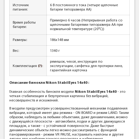
Источник
6 В постоянного тока (четыре щелочные
питания:
батареи типоразмера АА)
Примерно 6 часов (Непрерывная работа со
Время работы
щелочными батареями типоразмера АА при
батареи:
нормальной температуре (20°C))
Размеры:
186x148 мм
Вес:
1340 г
ремешок, чехол, инструкция по
Комплектация
(?)
:
эксплуатации, салфетка для протирки линз,
гарантийная карточка
Описание бинокля
Nikon StabilEyes 14x40 :
Главная особенность бинокля модели
Nikon StabilEyes 14x40
- это
четкая стабилизация и безупречная картинка без вибраций,
несовершенств и искажений.
В модели предусмотрен усовершенствованный механизм подавления
вибрации, который имеет два режима - ON BOARD и режим LAND. Таким
образом, наблюдать за любыми объектами, даже динамичными, можно
с движущейся плоскости - автомобиля, лодки и других движущихся
площадок, а также - с устойчивой поверхности. Даже быстрые
динамические объекты легко можно рассматривать с функцией
панорамирования - режим VR PAUSE, настраивать наклоны и другие