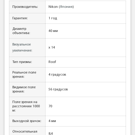
Производитель:
Nikon (
Япония
)
Гарантия:
1 год
Диаметр
40 мм
объектива:
Визуальное
x 14
увеличение:
Тип призмы:
Roof
Реальное поле
4
градусов
зрения:
Видимое поле
56
градусов
зрения:
Поле зрения на
расстоянии 1000
70
м:
Выходной зрачок:
4 мм
Относительная
8,4