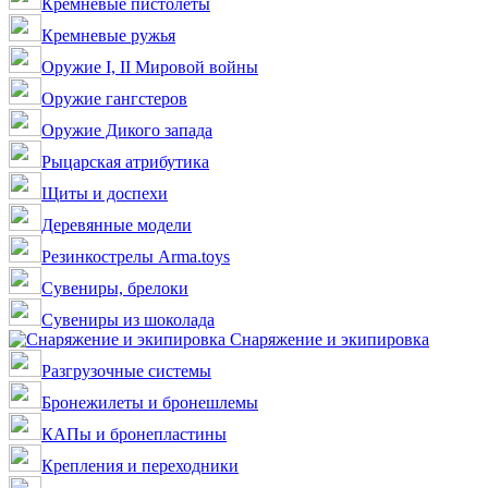
Кремневые пистолеты
Кремневые ружья
Оружие I, II Мировой войны
Оружие гангстеров
Оружие Дикого запада
Рыцарская атрибутика
Щиты и доспехи
Деревянные модели
Резинкострелы Arma.toys
Сувениры, брелоки
Сувениры из шоколада
Снаряжение и экипировка
Разгрузочные системы
Бронежилеты и бронешлемы
КАПы и бронепластины
Крепления и переходники