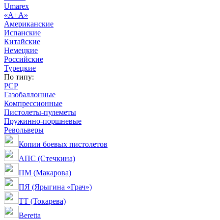
Umarex
«А+А»
Американские
Испанские
Китайские
Немецкие
Российские
Турецкие
По типу:
PCP
Газобаллонные
Компрессионные
Пистолеты-пулеметы
Пружинно-поршневые
Револьверы
Копии боевых пистолетов
АПС (Стечкина)
ПМ (Макарова)
ПЯ (Ярыгина «Грач»)
ТТ (Токарева)
Beretta