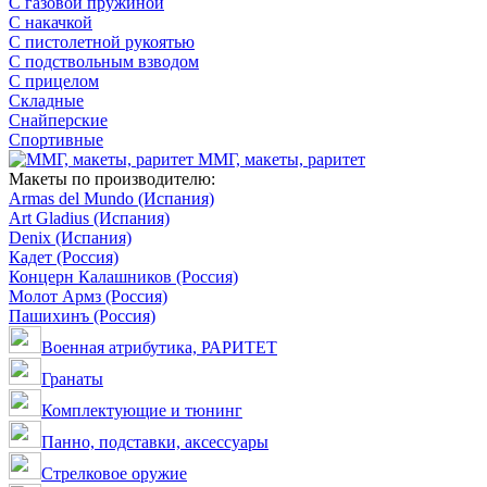
С газовой пружиной
С накачкой
С пистолетной рукоятью
С подствольным взводом
С прицелом
Складные
Снайперские
Спортивные
ММГ, макеты, раритет
Макеты по производителю:
Armas del Mundo (Испания)
Art Gladius (Испания)
Denix (Испания)
Кадет (Россия)
Концерн Калашников (Россия)
Молот Армз (Россия)
Пашихинъ (Россия)
Военная атрибутика, РАРИТЕТ
Гранаты
Комплектующие и тюнинг
Панно, подставки, аксессуары
Стрелковое оружие