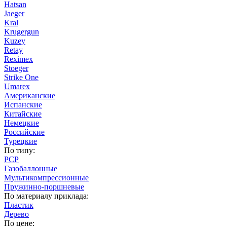
Hatsan
Jaeger
Kral
Krugergun
Kuzey
Retay
Reximex
Stoeger
Strike One
Umarex
Американские
Испанские
Китайские
Немецкие
Российские
Турецкие
По типу:
PCP
Газобаллонные
Мультикомпрессионные
Пружинно-поршневые
По материалу приклада:
Пластик
Дерево
По цене: