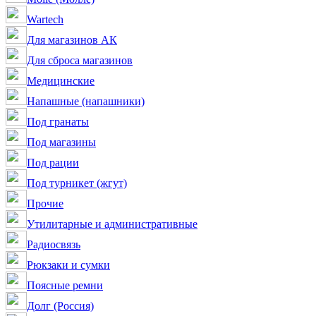
Wartech
Для магазинов АК
Для сброса магазинов
Медицинские
Напашные (напашники)
Под гранаты
Под магазины
Под рации
Под турникет (жгут)
Прочие
Утилитарные и административные
Радиосвязь
Рюкзаки и сумки
Поясные ремни
Долг (Россия)