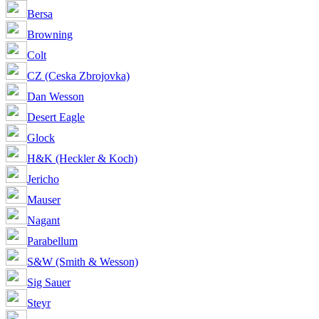
Bersa
Browning
Colt
CZ (Ceska Zbrojovka)
Dan Wesson
Desert Eagle
Glock
H&K (Heckler & Koch)
Jericho
Mauser
Nagant
Parabellum
S&W (Smith & Wesson)
Sig Sauer
Steyr