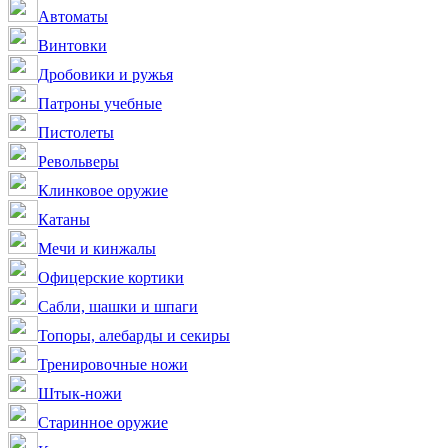
Автоматы
Винтовки
Дробовики и ружья
Патроны учебные
Пистолеты
Револьверы
Клинковое оружие
Катаны
Мечи и кинжалы
Офицерские кортики
Сабли, шашки и шпаги
Топоры, алебарды и секиры
Тренировочные ножи
Штык-ножи
Старинное оружие