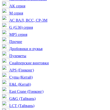
АК серия
M серия
АС ВАЛ, ВСС, СР-3М
G (G36) серия
MP5 серия
Прочие
Дробовики и ружья
Пулеметы
Снайперские винтовки
APS (Гонконг)
Cyma (Китай)
E&L (Китай)
East Crane (Гонконг)
G&G (Тайвань)
LCT (Тайвань)