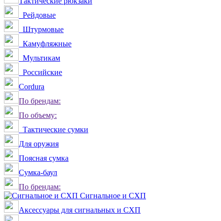
Тактические рюкзаки
Рейдовые
Штурмовые
Камуфляжные
Мультикам
Российские
Сordura
По брендам:
По объему:
Тактические сумки
Для оружия
Поясная сумка
Сумка-баул
По брендам:
Сигнальное и СХП
Аксессуары для сигнальных и СХП