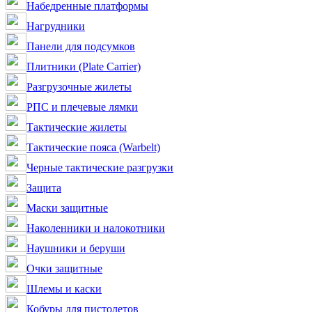
Набедренные платформы
Нагрудники
Панели для подсумков
Плитники (Plate Carrier)
Разгрузочные жилеты
РПС и плечевые лямки
Тактические жилеты
Тактические пояса (Warbelt)
Черные тактические разгрузки
Защита
Маски защитные
Наколенники и налокотники
Наушники и беруши
Очки защитные
Шлемы и каски
Кобуры для пистолетов