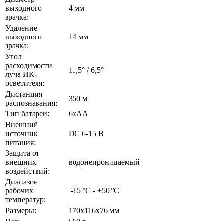
выходного
4 мм
зрачка:
Удаление
выходного
14 мм
зрачка:
Угол
расходимости
11,5° / 6,5°
луча ИК-
осветителя:
Дистанция
350 м
распознавания:
Тип батареи:
6xAA
Внешний
источник
DC 6-15 В
питания:
Защита от
внешних
водонепроницаемый
воздействий:
Диапазон
рабочих
-15 ºС - +50 ºС
температур:
Размеры:
170x116x76 мм