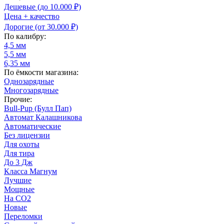
Дешевые (до 10.000 ₽)
Цена + качество
Дорогие (от 30.000 ₽)
По калибру:
4,5 мм
5,5 мм
6,35 мм
По ёмкости магазина:
Однозарядные
Многозарядные
Прочие:
Bull-Pup (Булл Пап)
Автомат Калашникова
Автоматические
Без лицензии
Для охоты
Для тира
До 3 Дж
Класса Магнум
Лучшие
Мощные
На CO2
Новые
Переломки