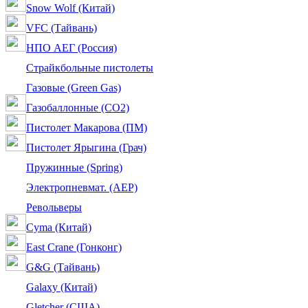
Snow Wolf (Китай)
VFC (Тайвань)
НПО АЕГ (Россия)
Страйкбольные пистолеты
Газовые (Green Gas)
Газобаллонные (CO2)
Пистолет Макарова (ПМ)
Пистолет Ярыгина (Грач)
Пружинные (Spring)
Электропневмат. (AEP)
Револьверы
Cyma (Китай)
East Crane (Гонконг)
G&G (Тайвань)
Galaxy (Китай)
Gletcher (США)