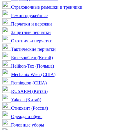
Страховочные ремешки и тренчики
Ремни оружейные
Перчатки и варежки
Защитные перчатки
Охотничьи перчатки
Тактические перчатки
EmersonGear (Китай)
Helikon-Tex (Польша)
Mechanix Wear (США)
Remington (США)
RUSARM (Китай)
Yakeda (Китай)
Стикхант (Россия)
Одежда и обувь
Головные уборы