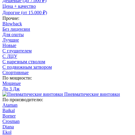
Дешевые (до 7.000 ₽)
Цена + качество
Дорогие (от 15.000 ₽)
Прочие:
Blowback
Без лицензии
Для охоты
Лучшие
Новые
С глушителем
С ЛЦУ
С нарезным стволом
С подвижным затвором
Спортивные
По мощности:
Мощные
До 3 Дж
Пневматические винтовки
По производителю:
Ataman
Baikal
Borner
Crosman
Diana
Ekol