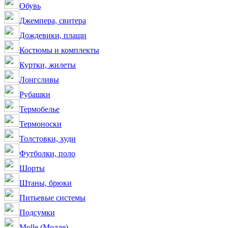
Обувь
Джемпера, свитера
Дождевики, плащи
Костюмы и комплекты
Куртки, жилеты
Лонгсливы
Рубашки
Термобелье
Термоноски
Толстовки, худи
Футболки, поло
Шорты
Штаны, брюки
Питьевые системы
Подсумки
Molle (Молле)