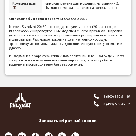
Комплектация
бинокль, ремень для ношения, наглазник - 2,
(?)
:
футляр с ремнем, тканевая салфетка, паспорт
Описание бинокля Norbert Standard 20x60:
Norbert Standard 20x60 - это лидер по увеличению (20 крат) среди
классических широкоугольных моделей с Porro-призмами. Широкий
угол обзора и многослойное просветление расширяют возможности
пользователя. Резиновое покрытие дает не только хорошую
эргономику использования, но и дополнительную защиту от влаги и
ударов.
Информация о характеристиках, комплектации, внешнем виде и цвете
товара
носит ознакомительный характер
; они могут быть
изменены производителем без уведомления.
8 (800) 550-51-69
8 (499) 685-45-92
Заказать обратный звонок