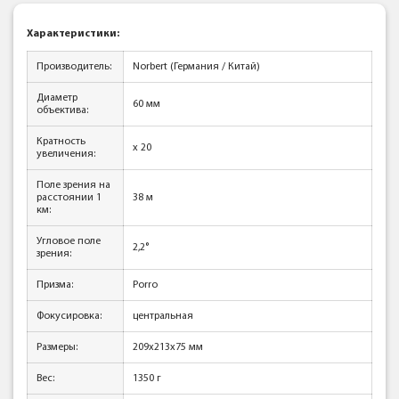
Характеристики:
Производитель:
Norbert (Германия / Китай)
Диаметр
60 мм
объектива:
Кратность
x 20
увеличения:
Поле зрения на
расстоянии 1
38 м
км:
Угловое поле
2,2°
зрения:
Призма:
Porro
Фокусировка:
центральная
Размеры:
209x213x75 мм
Вес:
1350 г