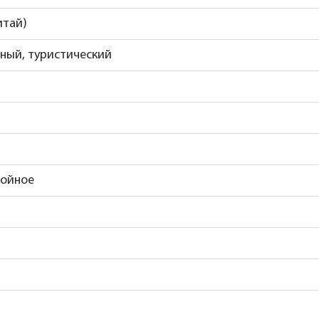
итай)
ный, туристический
лойное