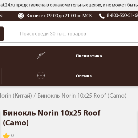
at24.ru представлена в ознакомительных целях, и не может бы
ы
8-800-550-51-6
Звоните с 09-00 до 21-00 по МСК
Пневматика
Оптика
orin (Китай)
Бинокль Norin 10x25 Roof (Camo)
Бинокль Norin 10x25 Roof
(Camo)