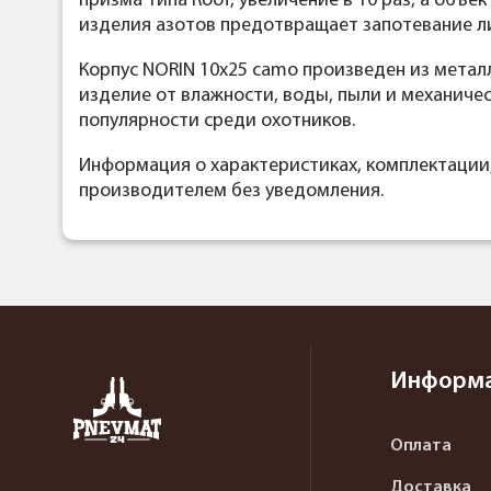
призма типа Roof, увеличение в 10 раз, а объ
изделия азотов предотвращает запотевание ли
Корпус NORIN 10x25 camo произведен из металл
изделие от влажности, воды, пыли и механиче
популярности среди охотников.
Информация о характеристиках, комплектации
производителем без уведомления.
Информ
Оплата
Доставка