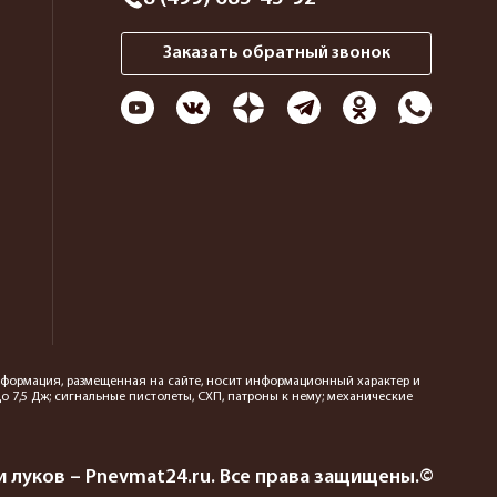
Заказать обратный звонок
 информация, размещенная на сайте, носит информационный характер и
 7,5 Дж; сигнальные пистолеты, СХП, патроны к нему; механические
 луков – Pnevmat24.ru. Все права защищены.©