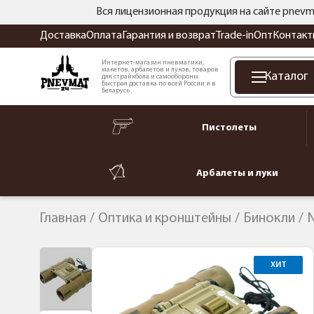
Вся лицензионная продукция на сайте pnevm
Доставка
Оплата
Гарантия и возврат
Trade-in
Опт
Контакт
Интернет-магазин пневматики,
макетов, арбалетов и луков, товаров
Каталог
для страйкбола и самообороны.
Быстрая доставка по всей России и в
Беларусь.
Пистолеты
Арбалеты и луки
Главная
Оптика и кронштейны
Бинокли
N
ХИТ