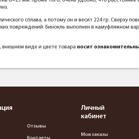
ектив d=25 мм. Кроме того, очень удобно, что расстояни
нз.
ического сплава, а потому он и весит 224 гр. Сверху п
ских повреждений. Бинокль выполнен в камуфляжном ва
, внешнем виде и цвете товара
носит ознакомительны
ация
Личный
кабинет
Отзывы
Мои заказы
Контакты