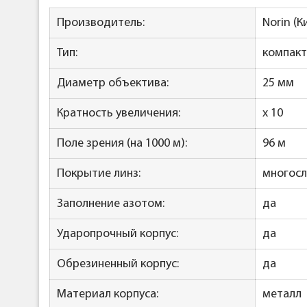
Производитель:
Norin (К
Тип:
компакт
Диаметр объектива:
25 мм
Кратность увеличения:
x 10
Поле зрения (на 1000 м):
96 м
Покрытие линз:
многос
Заполнение азотом:
да
Ударопрочный корпус:
да
Обрезиненный корпус:
да
Материал корпуса:
металл