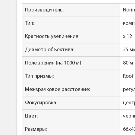
Производитель:
Norin
Тип:
комп
Кратность увеличения:
x 12
Диаметр объектива:
25 м
Поле зрения (на 1000 м):
80 м
Тип призмы:
Roof
Межзрачковое расстояние:
регу
Фокусировка
цент
Цвет:
черны
Размеры:
66x4