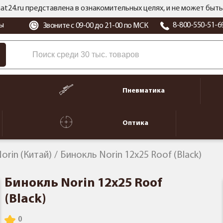
at24.ru представлена в ознакомительных целях, и не может бы
ы
8-800-550-51-6
Звоните с 09-00 до 21-00 по МСК
Пневматика
Оптика
orin (Китай)
Бинокль Norin 12x25 Roof (Black)
Бинокль Norin 12x25 Roof
(Black)