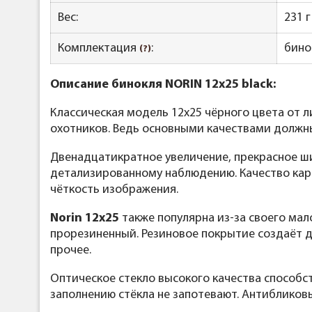
Вес:
231 г
Комплектация
:
бино
(?)
Описание бинокля NORIN 12x25 black:
Классическая модель 12x25 чёрного цвета от 
охотников. Ведь основными качествами должны
Двенадцатикратное увеличение, прекрасное ш
детализированному наблюдению. Качество карти
чёткость изображения.
Norin 12x25
также популярна из-за своего мало
прорезиненный. Резиновое покрытие создаёт до
прочее.
Оптическое стекло высокого качества способс
заполнению стёкла не запотевают. Антибликов