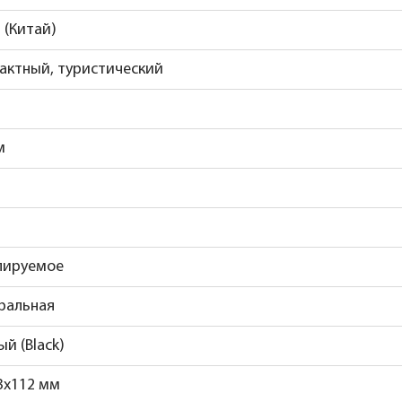
 (Китай)
актный, туристический
м
лируемое
ральная
й (Black)
3x112 мм