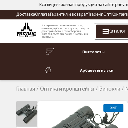
Вся лицензионная продукция на сайте pnevm
Доставка
Оплата
Гарантия и возврат
Trade-in
Опт
Контакт
Интернет-магазин пневматики,
макетов, арбалетов и луков, товаров
Каталог
для страйкбола и самообороны.
Быстрая доставка по всей России и в
Беларусь.
Пистолеты
Арбалеты и луки
Главная
Оптика и кронштейны
Бинокли
N
ХИТ