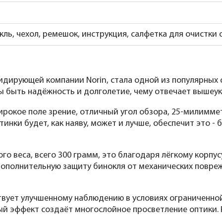
кль, чехол, ремешок, инструкция, салфетка для очистки 
лидирующей компании Norin, стала одной из популярных
 быть надёжность и долголетие, чему отвечает вышеук
ирокое поле зрение, отличный угол обзора, 25-милим
нки будет, как наяву, может и лучше, обеспечит это - б
го веса, всего 300 грамм, это благодаря лёгкому корпу
полнительную защиту бинокля от механических поврежде
твует улучшенному наблюдению в условиях ограниченно
ый эффект создаёт многослойное просветление оптики. 