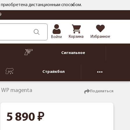
ть приобретена дистанционным способом.
9
Корзина
Избранное
Войти
Сигнальное
Страйкбол
I WP magenta
Поделиться
5 890