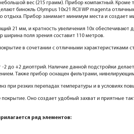
небольшой вес (215 грамм). Прибор компактный. Кроме т
елают бинокль Olympus 10x21 RCII WP magenta отличным
о отдыха. Прибор занимает минимум места и создает м
ющий 21 мм, и кратность увеличения 10х обеспечивают 
р ширина поля зрения составит 110 метров.
окрытие в сочетании с отличными характеристиками сте
 -2 до +2 диоптрий. Наличие данной подстройки делает
нием. Также прибор оснащен фильтрами, нивелирующими 
нз при резких перепадах температуры и в условиях пов
 покрытие. Оно создает удобный захват и приятные та
прилагается ряд элементов: