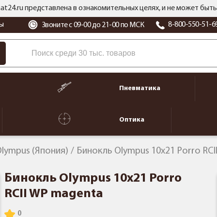
at24.ru представлена в ознакомительных целях, и не может бы
ы
8-800-550-51-6
Звоните с 09-00 до 21-00 по МСК
Пневматика
Оптика
lympus (Япония)
Бинокль Olympus 10x21 Porro RCI
Бинокль Olympus 10x21 Porro
RCII WP magenta