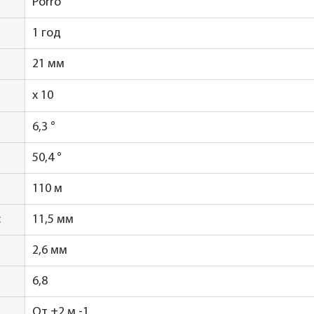
Porro
1 год
21 мм
x 10
6,3 °
50,4 °
110 м
:
11,5 мм
2,6 мм
6,8
От ±2 м -1