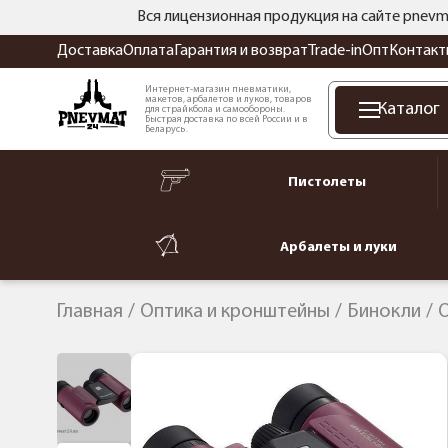
Вся лицензионная продукция на сайте pnevm
Доставка
Оплата
Гарантия и возврат
Trade-in
Опт
Контакт
Интернет-магазин пневматики,
макетов, арбалетов и луков, товаров
Каталог
для страйкбола и самообороны.
Быстрая доставка по всей России и в
Беларусь.
Пистолеты
Арбалеты и луки
Главная
Оптика и кронштейны
Бинокли
O