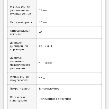
Максимальное
расстояние от
15 мм
окуляра до глаз:
Выходной зрачок:
2,5 мм
Относительная
6,3
яркость:
Диапазон
диоптрийной
От ±2 м -1
коррекции:
Диапазон
изменения
58 - 70 мм
межзрачкового
расстояния:
Минимальная
2,5 м
фокусировка:
Покрытие линз:
Многослойное
Оптическая
7 элементов в 5 группах
конструкция: