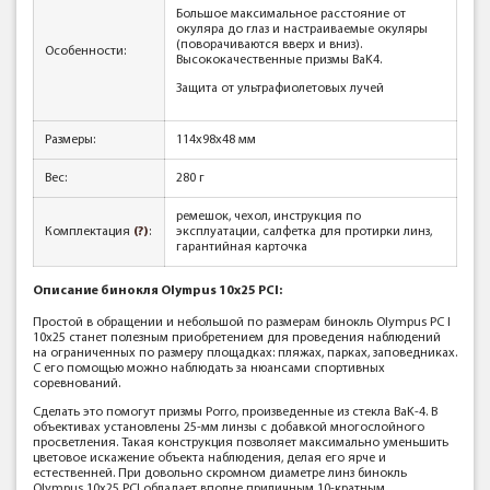
Большое максимальное расстояние от
окуляра до глаз и настраиваемые окуляры
(поворачиваются вверх и вниз).
Особенности:
Высококачественные призмы BaK4.
Защита от ультрафиолетовых лучей
Размеры:
114х98х48 мм
Вес:
280 г
ремешок, чехол, инструкция по
Комплектация
(?)
:
эксплуатации, салфетка для протирки линз,
гарантийная карточка
Описание бинокля
Olympus 10x25 PCI:
Простой в обращении и небольшой по размерам бинокль Olympus PC I
10х25 станет полезным приобретением для проведения наблюдений
на ограниченных по размеру площадках: пляжах, парках, заповедниках.
С его помощью можно наблюдать за нюансами спортивных
соревнований.
Сделать это помогут призмы Porro, произведенные из стекла ВaK-4. В
объективах установлены 25-мм линзы с добавкой многослойного
просветления. Такая конструкция позволяет максимально уменьшить
цветовое искажение объекта наблюдения, делая его ярче и
естественней. При довольно скромном диаметре линз бинокль
Olympus 10x25 PCI обладает вполне приличным 10-кратным