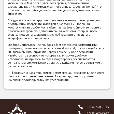
увеличением. Мало того, угол поля зрения, одномоментно
рассматриваемый с помощью данного аппарата, составляет 52°, что
позволяет вести наблюдение без необходимости движения самим
биноклем.
Продуманность конструкции дополнена возможностью проведения
диоптрийной коррекции, имеющей диапазон ± 2. Подобная
конструктивная особенность облегчает работу с биноклем людям с
проблемным зрением. Дополнительная установка специального
фильтра позволяет защитить глаза наблюдателя от вредного
ультрафиолетового излучения.
Удобное использование прибора обусловлено его компактными
размерами, сочетающимися со скромной массой, достигающей всего
280 граммов. В конструкцию корпуса внесены все достижения
наработок по эргономике, которые гарантируют удобное
использование прибора. Быстрая фокусировка обеспечивается
центральным диском. Корпус и линзы защищают чехол с ремешком и
тонкие крышечки.
Информация о характеристиках, комплектации, внешнем виде и цвете
товара
носит ознакомительный характер
; они могут быть
изменены производителем без уведомления.
8 (800) 550-51-69
8 (499) 685-45-92