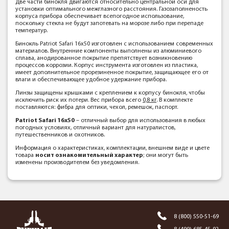
Две части бинокля двигаются относительно центральной оси для
установки оптимального межглазного расстояния. Газозаполненость
корпуса прибора обеспечивает всепогодное использование,
поскольку стекла не будут запотевать на морозе либо при перепаде
температур.
Бинокль Patriot Safari 16x50 изготовлен с использованием современных
материалов. Внутренние компоненты выполнены из алюминиевого
сплава, анодированное покрытие препятствует возникновению
процессов коррозии. Корпус инструмента изготовлен из пластика,
имеет дополнительное прорезиненное покрытие, защищающее его от
влаги и обеспечивающее удобное удержание прибора.
Линзы защищены крышками с креплением к корпусу бинокля, чтобы
исключить риск их потери. Вес прибора всего
0,8 кг
. В комплекте
поставляются: фибра для оптики, чехол, ремешок, паспорт.
Patriot Safari 16x50
– отличный выбор для использования в любых
погодных условиях, отличный вариант для натуралистов,
путешественников и охотников.
Информация о характеристиках, комплектации, внешнем виде и цвете
товара
носит ознакомительный характер
; они могут быть
изменены производителем без уведомления.
8 (800) 550-51-69