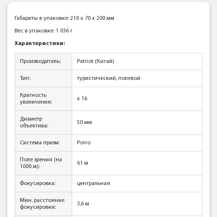
Габариты в упаковке: 210 x 70 x 200 мм
Вес в упаковке: 1 036 г
Характеристики:
Производитель:
Patriot (Китай)
Тип:
туристический, полевой
Кратность
x 16
увеличения:
Диаметр
50 мм
объектива:
Система призм:
Porro
Поле зрения (на
61 м
1000 м):
Фокусировка:
центральная
Мин. расстояние
3,6 м
фокусировки: