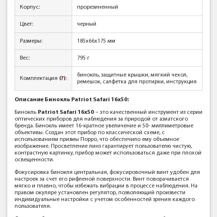
Корпус:
прорезиненный
Цвет:
черный
Размеры:
185x66x175 мм
Вес:
795 г
бинокль, защитные крышки, мягкий чехол,
Комплектация
(?)
:
ремешок, салфетка для протирки, инструкция
Описание Бинокль Patriot Safari 16x50:
Бинокль
Patriot Safari 16x50
– это качественный инструмент из серии
оптических приборов для наблюдения за природой от азиатского
бренда. Бинокль имеет 16-кратное увеличение и 50- миллиметровые
объективы. Создан этот прибор по классической схеме, с
использованием призмы Порро, что обеспечило ему объемное
изображение. Просветление линз гарантирует пользователю чистую,
контрастную картинку, прибор может использоваться даже при плохой
освещенности.
Фокусировка бинокля центральная, фокусировочный винт удобен для
настроек за счет его рифленой поверхности. Винт поворачивается
мягко и плавно, чтобы избежать вибрации в процессе наблюдения. На
правом окуляре установлен регулятор, позволяющий произвести
индивидуальные настройки с учетом особенностей зрения каждого
пользователя.