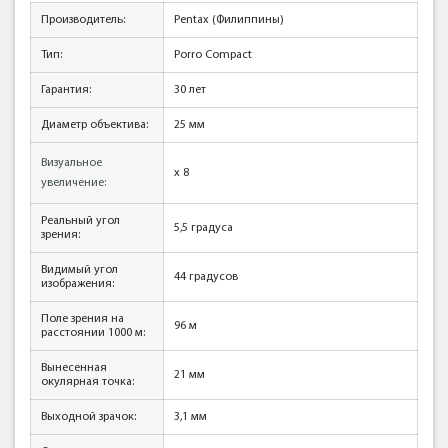
Производитель:
Pentax (Филиппины)
Тип:
Porro Compact
Гарантия:
30 лет
Диаметр объектива:
25 мм
Визуальное
x 8
увеличение:
Реальный угол
5,5 градуса
зрения:
Видимый угол
44 градусов
изображения:
Поле зрения на
96 м
расстоянии 1000 м:
Вынесенная
21 мм
окулярная точка:
Выходной зрачок:
3,1 мм