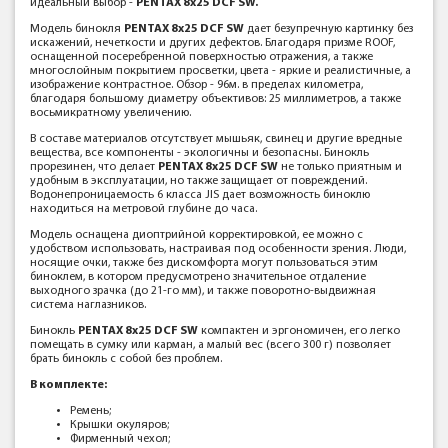
идеальный выбор -
PENTAX 8x25 DCF SW.
Модель бинокля
PENTAX 8x25 DCF SW
дает безупречную картинку без
искажений, нечеткости и других дефектов. Благодаря призме ROOF,
оснащенной посеребренной поверхностью отражения, а также
многослойным покрытием просветки, цвета - яркие и реалистичные, а
изображение контрастное. Обзор - 96м. в пределах километра,
благодаря большому диаметру объективов: 25 миллиметров, а также
восьмикратному увеличению.
В составе материалов отсутствует мышьяк, свинец и другие вредные
вещества, все компоненты - экологичны и безопасны. Бинокль
прорезинен, что делает
PENTAX 8x25 DCF SW
не только приятным и
удобным в эксплуатации, но также защищает от повреждений.
Водонепроницаемость 6 класса JIS дает возможность биноклю
находиться на метровой глубине до часа.
Модель оснащена диоптрийной корректировкой, ее можно с
удобством использовать, настраивая под особенности зрения. Люди,
носящие очки, также без дискомфорта могут пользоваться этим
биноклем, в котором предусмотрено значительное отдаление
выходного зрачка (до 21-го мм), и также поворотно-выдвижная
система наглазников.
Бинокль
PENTAX 8x25 DCF SW
компактен и эргономичен, его легко
помещать в сумку или карман, а малый вес (всего 300 г) позволяет
брать бинокль с собой без проблем.
В комплекте:
Ремень;
Крышки окуляров;
Фирменный чехол;