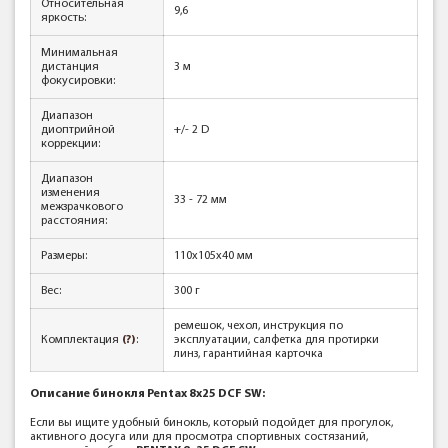
Относительная
9,6
яркость:
Минимальная
дистанция
3 м
фокусировки:
Диапазон
диоптрийной
+/- 2 D
коррекции:
Диапазон
изменения
33 - 72 мм
межзрачкового
расстояния:
Размеры:
110х105х40 мм
Вес:
300 г
ремешок, чехол, инструкция по
Комплектация
(?)
:
эксплуатации, салфетка для протирки
линз, гарантийная карточка
Описание бинокля
Pentax 8x25 DCF SW:
Если вы ищите удобный бинокль, который подойдет для прогулок,
активного досуга или для просмотра спортивных состязаний,