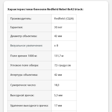
Характеристики бинокля Redfield Rebel 8x42 black:
Производитель:
Redfield (США)
Гарантия:
30 лет
Диаметр объектива:
42 мм
Визуальное увеличение:
x 8
Поле зрения 1000 м
:
131,7 м
Угловое поле обзора:
7,5 градусов
Апертура объектива
:
42 мм
Сумеречное число
:
18,3
Выходной зрачок
:
5,3 мм
Удаление выходного зрачка
:
17 мм