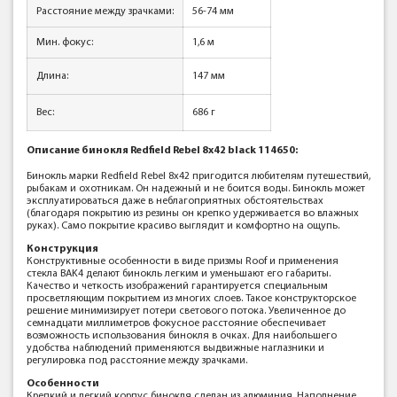
Расстояние между зрачками:
56-74 мм
Мин. фокус:
1,6 м
Длина:
147 мм
Вес:
686 г
Описание
бинокля
Redfield Rebel 8x42 black 114650:
Бинокль марки Redfield Rebel 8x42 пригодится любителям путешествий,
рыбакам и охотникам. Он надежный и не боится воды. Бинокль может
эксплуатироваться даже в неблагоприятных обстоятельствах
(благодаря покрытию из резины он крепко удерживается во влажных
руках). Само покрытие красиво выглядит и комфортно на ощупь.
Конструкция
Конструктивные особенности в виде призмы Roof и применения
стекла BAK4 делают бинокль легким и уменьшают его габариты.
Качество и четкость изображений гарантируется специальным
просветляющим покрытием из многих слоев. Такое конструкторское
решение минимизирует потери светового потока. Увеличенное до
семнадцати миллиметров фокусное расстояние обеспечивает
возможность использования бинокля в очках. Для наибольшего
удобства наблюдений применяются выдвижные наглазники и
регулировка под расстояние между зрачками.
Особенности
Крепкий и легкий корпус бинокля сделан из алюминия. Наполнение