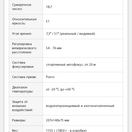
Сумеречное
18,7
число:
Относительная
51
яркость:
Угол зрения:
7,3° / 51° (реальный / видимый)
Регулировка
межзрачкового
54 - 76 мм
расстояния:
Система
cпортивный автофокус, от 20 м
фокусировки:
Система призм:
Porro
Диапазон
от -20 °С до +60 °С
температуры:
Защита от
внешних
водонепроницаемый и азотонаполненный
воздействий:
Размеры:
207x140x75 мм
Вес:
1155 г (1850 г - в коробке)