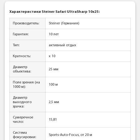
Характеристики Steiner Safari UltraSharp 10x25:
Производитель:
Steiner (Германия)
Гарантия:
10 лет
Тип:
активный отдых
Кратность:
x 10
Диаметр
25 мм
объектива:
Поле зрения (на
100 м
1000 м):
Диаметр
выходного
2,5 мм
зрачка:
Сумеречное
15,81
число:
Система
Sports-Auto-Focus, от 20 м
фокусировки: