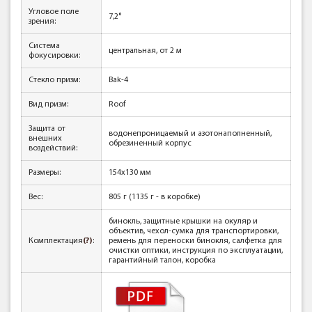
Угловое поле
7,2°
зрения:
Система
центральная, от 2 м
фокусировки:
Стекло призм:
Bak-4
Вид призм:
Roof
Защита от
водонепроницаемый и азотонаполненный,
внешних
обрезиненный корпус
воздействий:
Размеры:
154х130 мм
Вес:
805 г (1135 г - в коробке)
бинокль, защитные крышки на окуляр и
объектив, чехол-сумка для транспортировки,
Комплектация
(?)
:
ремень для переноски бинокля, салфетка для
очистки оптики, инструкция по эксплуатации,
гарантийный талон, коробка