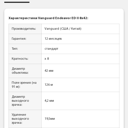
Характеристики Vanguard Endeavor ED II 8x42:
Производитель:
Vanguard (США / Китай)
Гарантия:
12 месяцев
Тип:
стандарт
Кратность:
x 8
Диаметр
42 мм
объектива:
Поле зрения (на
126 м
91 м):
Диаметр
выходного
4,2 мм
зрачка:
Удаление
выходного
19,5мм
зрачка: