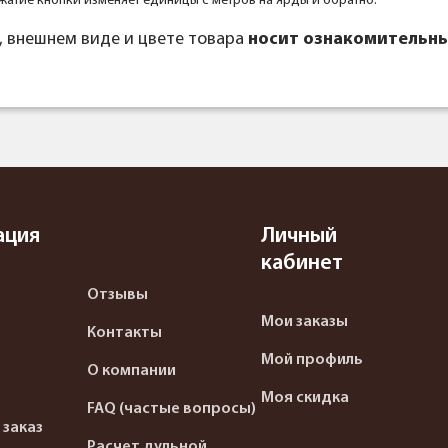
жатие кнопки изменяет единицы с метров на ярды и обратно.
, внешнем виде и цвете товара
носит ознакомительны
ация
Личный
кабинет
Отзывы
Мои заказы
Контакты
Мой профиль
О компании
Моя скидка
FAQ (частые вопросы)
 заказ
Расчет дульной