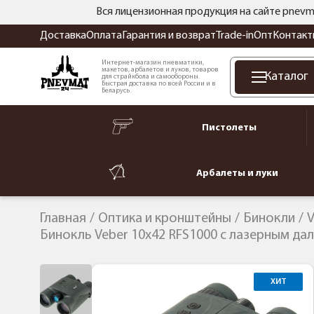
Вся лицензионная продукция на сайте pnevm
Доставка
Оплата
Гарантия и возврат
Trade-in
Опт
Контакт
Интернет-магазин пневматики,
макетов, арбалетов и луков, товаров
Каталог
для страйкбола и самообороны.
Быстрая доставка по всей России и в
Беларусь.
Пистолеты
Арбалеты и луки
Главная
Оптика и кронштейны
Бинокли
V
Бинокль Veber 10x42 RFS1000 с лазерным д
ХИТ