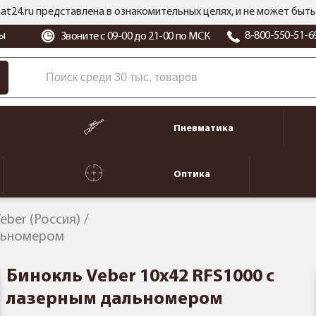
at24.ru представлена в ознакомительных целях, и не может бы
ы
8-800-550-51-6
Звоните с 09-00 до 21-00 по МСК
Пневматика
Оптика
eber (Россия)
альномером
Бинокль Veber 10x42 RFS1000 с
лазерным дальномером