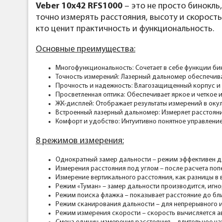
Veber 10x42 RFS1000
– это не просто бинокль
точно измерять расстояния, высоту и скорость
кто ценит практичность и функциональность.
Основные преимущества:
Многофункциональность: Сочетает в себе функции бин
Точность измерений: Лазерный дальномер обеспечива
Прочность и надежность: Влагозащищенный корпус и 
Просветленная оптика: Обеспечивает яркое и четкое 
ЖК-дисплей: Отображает результаты измерений в оку
Встроенный лазерный дальномер: Измеряет расстояние 
Комфорт и удобство: Интуитивно понятное управлени
8 режимов измерения:
Однократный замер дальности – режим эффективен дл
Измерения расстояния под углом – после расчета поп
Измерение вертикального расстояния, как разницы в
Режим «Туман» – замер дальности производится, игн
Режим поиска флажка – показывает расстояние до б
Режим сканирования дальности – для непрерывного и
Режим измерения скорости – скорость вычисляется 