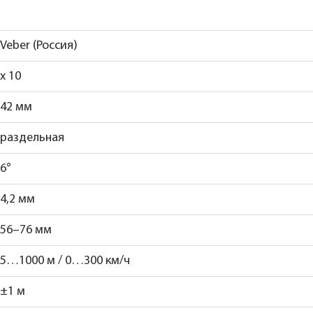
Veber (Россия)
x 10
42 мм
раздельная
6°
4,2 мм
56–76 мм
5…1000 м / 0…300 км/ч
±1 м