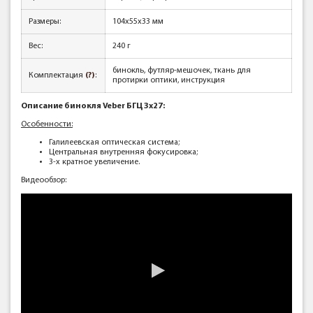
Размеры:
104x55x33 мм
Вес:
240 г
бинокль, футляр-мешочек, ткань для
Комплектация
(?)
:
протирки оптики, инструкция
Описание бинокля Veber БГЦ 3x27:
Особенности:
Галилеевская оптическая система;
Центральная внутренняя фокусировка;
3-х кратное увеличение.
Видеообзор: