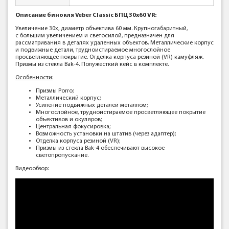
Описание бинокля Veber Classic БПЦ 30x60 VR:
Увеличение 30х, диаметр объектива 60 мм. Крупногабаритный,
с большим увеличением и светосилой, предназначен для
рассматривания в деталях удаленных объектов. Металлические корпус
и подвижные детали, трудноистираемое многослойное
просветляющее покрытие. Отделка корпуса резиной (VR) камуфляж.
Призмы из стекла Bak-4. Полужесткий кейс в комплекте.
Особенности:
Призмы Porro;
Металлический корпус;
Усиление подвижных деталей металлом;
Многослойное, трудноистираемое просветляющее покрытие
объективов и окуляров;
Центральная фокусировка;
Возможность установки на штатив (через адаптер);
Отделка корпуса резиной (VR);
Призмы из стекла Bak-4 обеспечивают высокое
светопропускание.
Видеообзор: