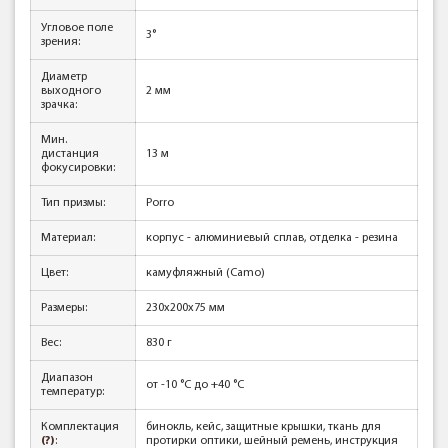
Угловое поле
3°
зрения:
Диаметр
выходного
2 мм
зрачка:
Мин.
дистанция
13 м
фокусировки:
Тип призмы:
Porro
Материал:
корпус - алюминиевый сплав, отделка - резина
Цвет:
камуфляжный (Camo)
Размеры:
230x200x75 мм
Вес:
830 г
Диапазон
от -10 °С до +40 °С
температур:
Комплектация
бинокль, кейс, защитные крышки, ткань для
(?)
:
протирки оптики, шейный ремень, инструкция