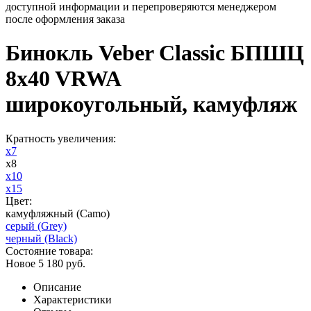
доступной информации и перепроверяются менеджером
после оформления заказа
Бинокль Veber Classic БПШЦ
8x40 VRWA
широкоугольный, камуфляж
Кратность увеличения:
х7
х8
х10
х15
Цвет:
камуфляжный (Camo)
серый (Grey)
черный (Black)
Состояние товара:
Новое
5 180
руб.
Описание
Характеристики