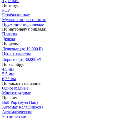
Турецкие
По типу:
PCP
Газобаллонные
Мультикомпрессионные
Пружинно-поршневые
По материалу приклада:
Пластик
Дерево
По цене:
Дешевые (до 10.000 ₽)
Цена + качество
Дорогие (от 30.000 ₽)
По калибру:
4,5 мм
5,5 мм
6,35 мм
По ёмкости магазина:
Однозарядные
Многозарядные
Прочие:
Bull-Pup (Булл Пап)
Автомат Калашникова
Автоматические
Без лицензии