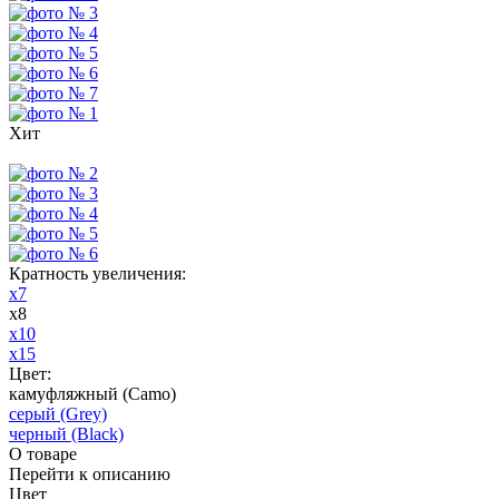
Хит
Кратность увеличения:
х7
х8
х10
х15
Цвет:
камуфляжный (Camo)
серый (Grey)
черный (Black)
О товаре
Перейти к описанию
Цвет