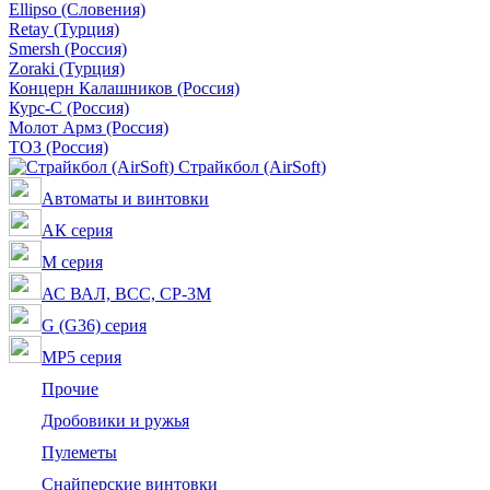
Ellipso (Словения)
Retay (Турция)
Smersh (Россия)
Zoraki (Турция)
Концерн Калашников (Россия)
Курс-С (Россия)
Молот Армз (Россия)
ТОЗ (Россия)
Страйкбол (AirSoft)
Автоматы и винтовки
АК серия
M серия
АС ВАЛ, ВСС, СР-3М
G (G36) серия
MP5 серия
Прочие
Дробовики и ружья
Пулеметы
Снайперские винтовки