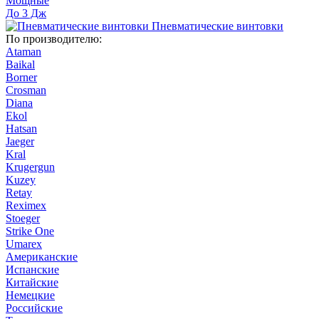
Мощные
До 3 Дж
Пневматические винтовки
По производителю:
Ataman
Baikal
Borner
Crosman
Diana
Ekol
Hatsan
Jaeger
Kral
Krugergun
Kuzey
Retay
Reximex
Stoeger
Strike One
Umarex
Американские
Испанские
Китайские
Немецкие
Российские