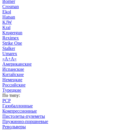
Borner
Crosman
Ekol
Hatsan
KJW
Kral
Krugergun
Reximex
Strike One
Stalker
Umarex
«А+А»
Американские
Испанские
Китайские
Немецкие
Российские
Турецкие
По типу:
PCP
Газобаллонные
Компрессионные
Пистолеты-пулеметы
Пружинно-поршневые
Револьверы