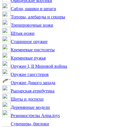
Офицерские кортики
Сабли, шашки и шпаги
Топоры, алебарды и секиры
Тренировочные ножи
Штык-ножи
Старинное оружие
Кремневые пистолеты
Кремневые ружья
Оружие I, II Мировой войны
Оружие гангстеров
Оружие Дикого запада
Рыцарская атрибутика
Щиты и доспехи
Деревянные модели
Резинкострелы Arma.toys
Сувениры, брелоки