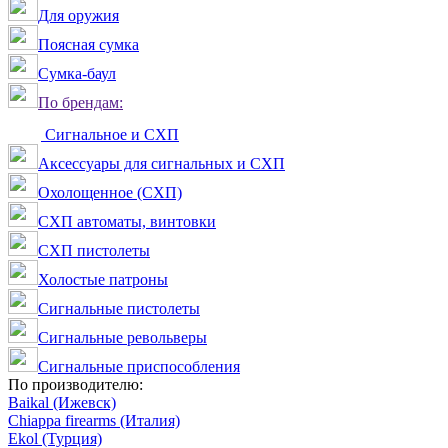
Для оружия
Поясная сумка
Сумка-баул
По брендам:
Сигнальное и СХП
Аксессуары для сигнальных и СХП
Охолощенное (СХП)
СХП автоматы, винтовки
СХП пистолеты
Холостые патроны
Сигнальные пистолеты
Сигнальные револьверы
Сигнальные приспособления
По производителю:
Baikal (Ижевск)
Chiappa firearms (Италия)
Ekol (Турция)