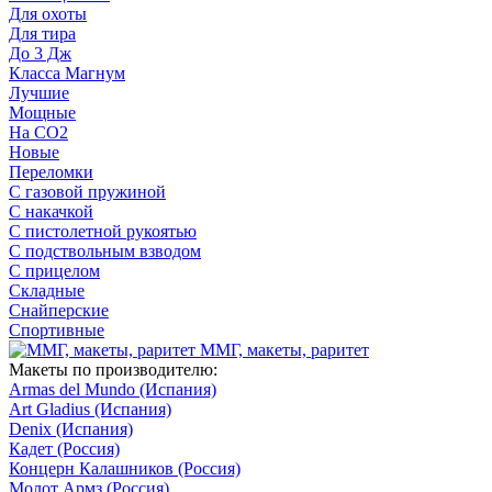
Для охоты
Для тира
До 3 Дж
Класса Магнум
Лучшие
Мощные
На CO2
Новые
Переломки
С газовой пружиной
С накачкой
С пистолетной рукоятью
С подствольным взводом
С прицелом
Складные
Снайперские
Спортивные
ММГ, макеты, раритет
Макеты по производителю:
Armas del Mundo (Испания)
Art Gladius (Испания)
Denix (Испания)
Кадет (Россия)
Концерн Калашников (Россия)
Молот Армз (Россия)