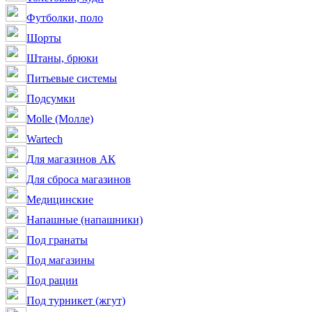
Футболки, поло
Шорты
Штаны, брюки
Питьевые системы
Подсумки
Molle (Молле)
Wartech
Для магазинов АК
Для сброса магазинов
Медицинские
Напашные (напашники)
Под гранаты
Под магазины
Под рации
Под турникет (жгут)