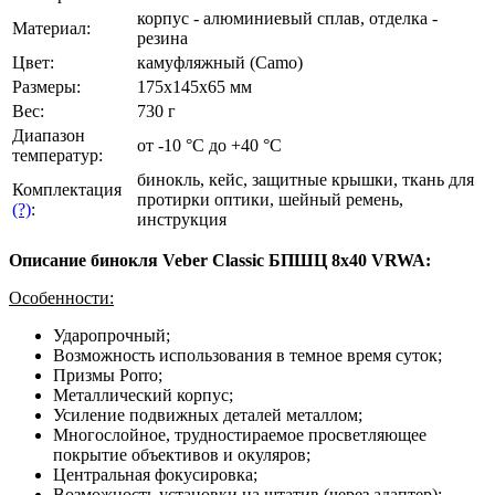
корпус - алюминиевый сплав, отделка -
Материал:
резина
Цвет:
камуфляжный (Camo)
Размеры:
175x145x65 мм
Вес:
730 г
Диапазон
от -10 °С до +40 °С
температур:
бинокль, кейс, защитные крышки, ткань для
Комплектация
протирки оптики, шейный ремень,
(?)
:
инструкция
Описание бинокля Veber Classic БПШЦ 8x40 VRWA:
Особенности:
Ударопрочный;
Возможность использования в темное время суток;
Призмы Porro;
Металлический корпус;
Усиление подвижных деталей металлом;
Многослойное, трудностираемое просветляющее
покрытие объективов и окуляров;
Центральная фокусировка;
Возможность установки на штатив (через адаптер);