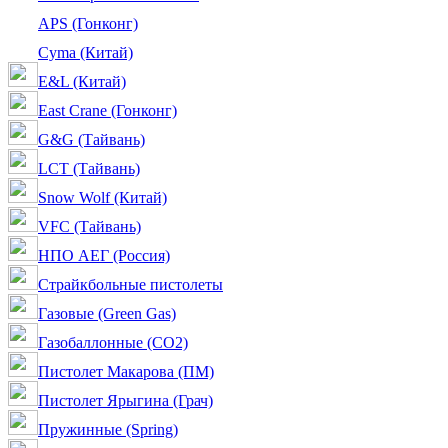
APS (Гонконг)
Cyma (Китай)
E&L (Китай)
East Crane (Гонконг)
G&G (Тайвань)
LCT (Тайвань)
Snow Wolf (Китай)
VFC (Тайвань)
НПО АЕГ (Россия)
Страйкбольные пистолеты
Газовые (Green Gas)
Газобаллонные (CO2)
Пистолет Макарова (ПМ)
Пистолет Ярыгина (Грач)
Пружинные (Spring)