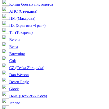
Копии боевых пистолетов
АПС (Стечкина)
ПМ (Макарова)
ПЯ (Ярыгина «Грач»)
ТТ (Токарева)
Beretta
Bersa
Browning
Colt
CZ (Ceska Zbrojovka)
Dan Wesson
Desert Eagle
Glock
H&K (Heckler & Koch)
Jericho