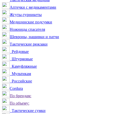
Аптечки с медикаментами
Жгуты-турникеты
Медицинские подсумки
Ножницы спасателя
Шевроны, нашивки и патчи
Тактические рюкзаки
Рейдовые
Штурмовые
Камуфляжные
Мультикам
Российские
Сordura
По брендам:
По объему:
Тактические сумки