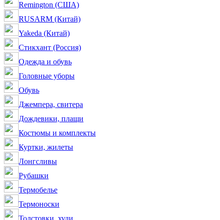
Remington (США)
RUSARM (Китай)
Yakeda (Китай)
Стикхант (Россия)
Одежда и обувь
Головные уборы
Обувь
Джемпера, свитера
Дождевики, плащи
Костюмы и комплекты
Куртки, жилеты
Лонгсливы
Рубашки
Термобелье
Термоноски
Толстовки, худи