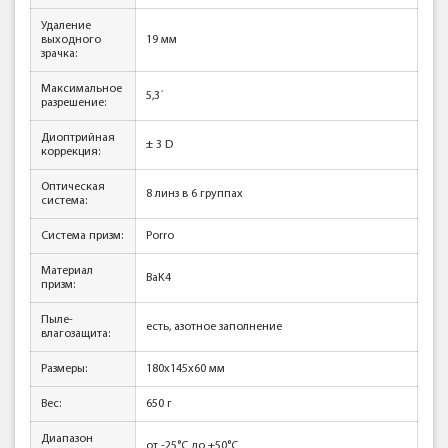
Удаление
выходного
19 мм
зрачка:
Максимальное
5,3´
разрешение:
Диоптрийная
± 3 D
коррекция:
Оптическая
8 линз в 6 группах
система:
Система призм:
Porro
Материал
BaK4
призм:
Пыле-
есть, азотное заполнение
влагозащита:
Размеры:
180x145x60 мм
Вес:
650 г
Диапазон
от -25°С до +50°С