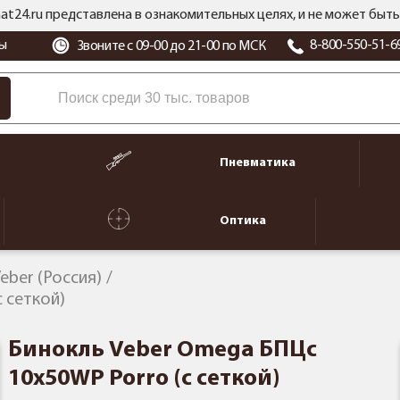
at24.ru представлена в ознакомительных целях, и не может бы
ы
8-800-550-51-6
Звоните с 09-00 до 21-00 по МСК
Пневматика
Оптика
eber (Россия)
 сеткой)
Бинокль Veber Omega БПЦс
10x50WP Porro (с сеткой)