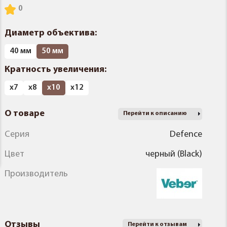
Диаметр объектива:
40 мм
50 мм
Кратность увеличения:
х7
х8
х10
х12
О товаре
Перейти к описанию
Серия
Defence
Цвет
черный (Black)
Производитель
Отзывы
Перейти к отзывам