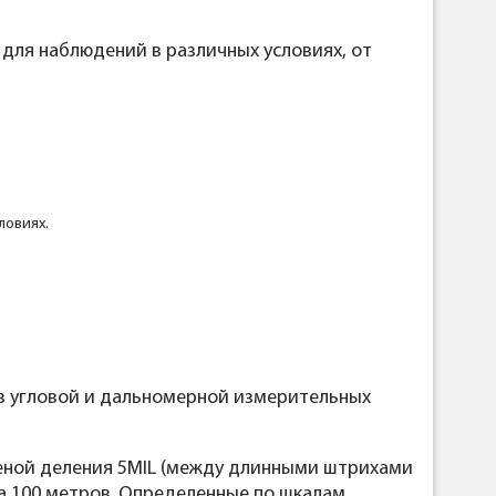
 для наблюдений в различных условиях, от
ловиях.
из угловой и дальномерной измерительных
ценой деления 5MIL (между длинными штрихами
 на 100 метров. Определенные по шкалам