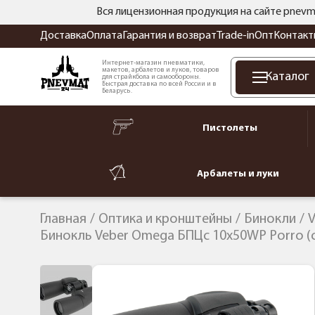
Вся лицензионная продукция на сайте pnevm
Доставка
Оплата
Гарантия и возврат
Trade-in
Опт
Контакт
Интернет-магазин пневматики,
макетов, арбалетов и луков, товаров
Каталог
для страйкбола и самообороны.
Быстрая доставка по всей России и в
Беларусь.
Пистолеты
Арбалеты и луки
Главная
Оптика и кронштейны
Бинокли
V
Бинокль Veber Omega БПЦс 10x50WP Porro (с