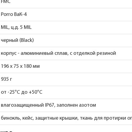
FMC
Porro ВаК-4
MIL, ц.д. 5 MIL
черный (Black)
корпус - алюминиевый сплав, с отделкой резиной
196 х 75 х 180 мм
935 г
от -25°С до +50°С
влагозащищенный IP67, заполнен азотом
бинокль, кейс, защитные крышки, ткань для протирки о