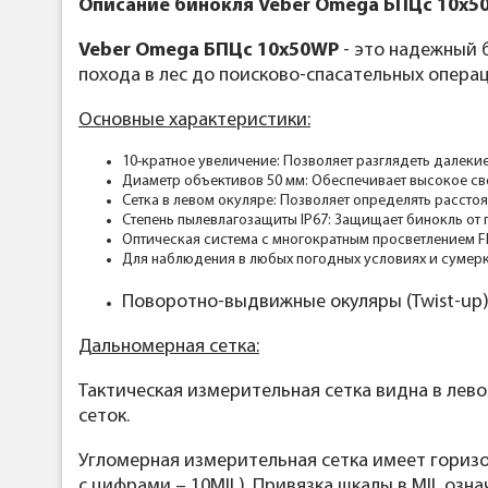
Описание бинокля Veber Omega БПЦс 10x50
Veber Omega БПЦс 10x50WP
- это надежный 
похода в лес до поисково-спасательных операц
Основные характеристики:
10-кратное увеличение: Позволяет разглядеть далекие
Диаметр объективов 50 мм: Обеспечивает высокое св
Сетка в левом окуляре: Позволяет определять расстоя
Степень пылевлагозащиты IP67: Защищает бинокль от п
Оптическая система с многократным просветлением F
Для наблюдения в любых погодных условиях и сумерк
Поворотно-выдвижные окуляры (Twist-up)
Дальномерная сетка:
Тактическая измерительная сетка видна в лев
сеток.
Угломерная измерительная сетка имеет горизо
с цифрами – 10MIL). Привязка шкалы в MIL озна