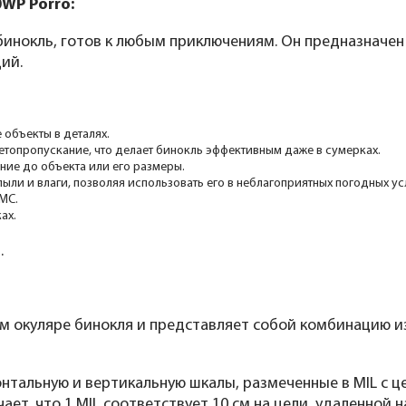
WP Porro:
бинокль, готов к любым приключениям. Он предназначен
ий.
 объекты в деталях.
етопропускание, что делает бинокль эффективным даже в сумерках.
ние до объекта или его размеры.
ыли и влаги, позволяя использовать его в неблагоприятных погодных ус
MC.
ах.
.
ом окуляре бинокля и представляет собой комбинацию 
нтальную и вертикальную шкалы, размеченные в MIL с 
чает, что 1 MIL соответствует 10 см на цели, удаленной