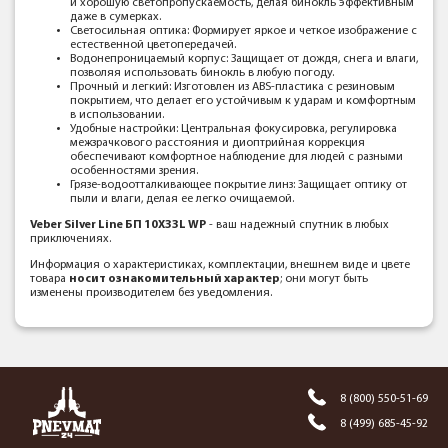
и хорошую светопропускаемость, делая бинокль эффективным
даже в сумерках.
Светосильная оптика: Формирует яркое и четкое изображение с
естественной цветопередачей.
Водонепроницаемый корпус: Защищает от дождя, снега и влаги,
позволяя использовать бинокль в любую погоду.
Прочный и легкий: Изготовлен из ABS-пластика с резиновым
покрытием, что делает его устойчивым к ударам и комфортным
в использовании.
Удобные настройки: Центральная фокусировка, регулировка
межзрачкового расстояния и диоптрийная коррекция
обеспечивают комфортное наблюдение для людей с разными
особенностями зрения.
Грязе-водоотталкивающее покрытие линз: Защищает оптику от
пыли и влаги, делая ее легко очищаемой.
Veber Silver Line БП 10X33L WP
- ваш надежный спутник в любых
приключениях.
Информация о характеристиках, комплектации, внешнем виде и цвете
товара
носит ознакомительный характер
; они могут быть
изменены производителем без уведомления.
8 (800) 550-51-69
8 (499) 685-45-92