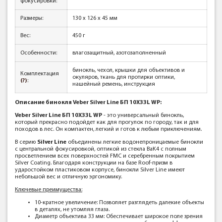
фокусировки:
Размеры:
130 х 126 х 45 мм
Вес:
450 г
Особенности:
влагозащитный, азотозаполненный
бинокль, чехол, крышки для объективов и
Комплектация
окуляров, ткань для протирки оптики,
(?)
:
нашейный ремень, инструкция
Описание бинокля Veber Silver Line БП 10X33L WP:
Veber Silver Line БП 10X33L WP
- это универсальный бинокль,
который прекрасно подойдет как для прогулок по городу, так и для
походов в лес. Он компактен, легкий и готов к любым приключениям.
В серию
Silver Line
объединены легкие водонепроницаемые бинокли
с центральной фокусировкой, оптикой из стекла BaK4 с полным
просветлением всех поверхностей FMC и серебренным покрытием
Silver Coating. Благодаря конструкции на базе Roof-призм в
ударостойком пластиковом корпусе, бинокли Silver Line имеют
небольшой вес и отличную эргономику.
Ключевые преимущества:
10-кратное увеличение: Позволяет разглядеть далекие объекты
в деталях, не утомляя глаза.
Диаметр объектива 33 мм: Обеспечивает широкое поле зрения