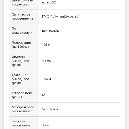
Диоптрийная
есть, ±5D
коррекция:
Оптическое
FMC (Fully multi-coated)
просветление:
Тип
центральная
фокусировки:
Поле зрения
105 м
(на 1000 м):
Диаметр
выходного
3,4 мм
зрачка:
Удаление
выходного
16 мм
зрачка:
Угловое поле
6°
зрения:
Межзрачковое
52 – 72 мм
расстояние:
Ближнее
расстояние
3,5 м