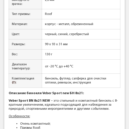
выходного
2,6 мм
зрачка:
Тип призмы:
Roof
Материал:
корпус - металл, обрезиненный
Цвет:
черный, синий, серебристый
Размеры:
99 x 93 x 31 мм
Вес:
130 г
Диапазон
от -20 °С до +40 °С
температур:
Комплектация
бинокль, футляр, салферка для очистки
(?)
:
оптики, ремешок, инструкция
Описание бинокля Veber Sport new БН 8x21:
Veber Sport BN 8х21 NEW
– это стильный и компактный бинокль с 8-
кратным увеличением, идеально подходящий для наблюдения за
природой, спортивными мероприятиями и другими событиями.
Особенности:
Очень компактный;
Призмы Roof;