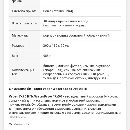
зрачка:
Система призм:
Porro (стекло BaK4)
30 минут пребывания в воде
Влагостойкость:
(азотонаполненный корпус)
Материал:
корпус - поликарбонатный, обрезиненный
Размеры:
200 x 150 x 70 мм
Вес:
985 г
бинокль, мягкий футляр, крышка окуляров
Комплектация
(спаренная), крышка объектива 2 шт
(?)
:
(закреплены на корпусе), шейный ремень,
ткань для протирки оптики, инструкция
Описание бинокля Veber Waterproof 7x50 БП:
Veber 7x50 БПс WaterProof 7x50
- это идеальный морской бинокль,
созданный для настоящих моряков и любителей морских
приключений. Он обладает всеми необходимыми характеристиками
для уверенного наблюдения в морских условиях, включая
оптимальное увеличение, высокую светосилу, водонепроницаемость и
прочность.
Особенности: