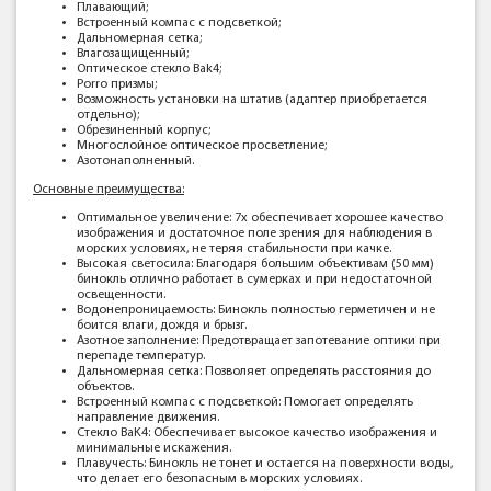
Плавающий;
Встроенный компас с подсветкой;
Дальномерная сетка;
Влагозащищенный;
Оптическое стекло Bak4;
Porro призмы;
Возможность установки на штатив (адаптер приобретается
отдельно);
Обрезиненный корпус;
Многослойное оптическое просветление;
Азотонаполненный.
Основные преимущества:
Оптимальное увеличение: 7х обеспечивает хорошее качество
изображения и достаточное поле зрения для наблюдения в
морских условиях, не теряя стабильности при качке.
Высокая светосила: Благодаря большим объективам (50 мм)
бинокль отлично работает в сумерках и при недостаточной
освещенности.
Водонепроницаемость: Бинокль полностью герметичен и не
боится влаги, дождя и брызг.
Азотное заполнение: Предотвращает запотевание оптики при
перепаде температур.
Дальномерная сетка: Позволяет определять расстояния до
объектов.
Встроенный компас с подсветкой: Помогает определять
направление движения.
Стекло BaK4: Обеспечивает высокое качество изображения и
минимальные искажения.
Плавучесть: Бинокль не тонет и остается на поверхности воды,
что делает его безопасным в морских условиях.