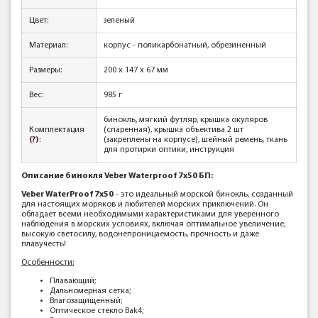
Цвет:
зеленый
Материал:
корпус - поликарбонатный, обрезиненный
Размеры:
200 x 147 x 67 мм
Вес:
985 г
бинокль, мягкий футляр, крышка окуляров
Комплектация
(спаренная), крышка объектива 2 шт
(?)
:
(закреплены на корпусе), шейный ремень, ткань
для протирки оптики, инструкция
Описание бинокля Veber Waterproof 7x50 БП:
Veber WaterProof 7x50
- это идеальный морской бинокль, созданный
для настоящих моряков и любителей морских приключений. Он
обладает всеми необходимыми характеристиками для уверенного
наблюдения в морских условиях, включая оптимальное увеличение,
высокую светосилу, водонепроницаемость, прочность и даже
плавучесть!
Особенности:
Плавающий;
Дальномерная сетка;
Влагозащищенный;
Оптическое стекло Bak4;