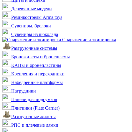
Щиты и доспехи
Деревянные модели
Резинкострелы Arma.toys
Сувениры, брелоки
Сувениры из шоколада
Снаряжение и экипировка
Разгрузочные системы
Бронежилеты и бронешлемы
КАПы и бронепластины
Крепления и переходники
Набедренные платформы
Нагрудники
Панели для подсумков
Плитники (Plate Carrier)
Разгрузочные жилеты
РПС и плечевые лямки