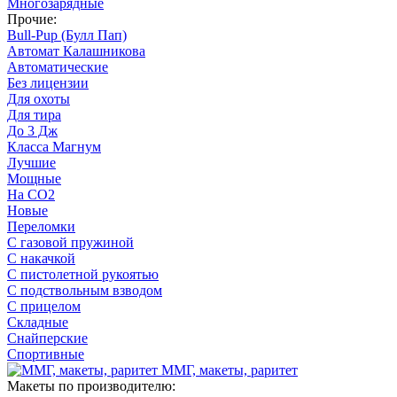
Многозарядные
Прочие:
Bull-Pup (Булл Пап)
Автомат Калашникова
Автоматические
Без лицензии
Для охоты
Для тира
До 3 Дж
Класса Магнум
Лучшие
Мощные
На CO2
Новые
Переломки
С газовой пружиной
С накачкой
С пистолетной рукоятью
С подствольным взводом
С прицелом
Складные
Снайперские
Спортивные
ММГ, макеты, раритет
Макеты по производителю: