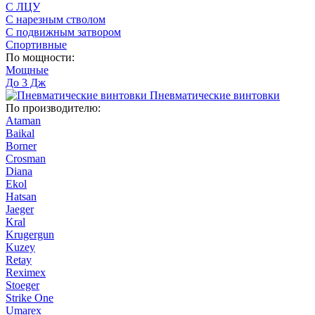
С ЛЦУ
С нарезным стволом
С подвижным затвором
Спортивные
По мощности:
Мощные
До 3 Дж
Пневматические винтовки
По производителю:
Ataman
Baikal
Borner
Crosman
Diana
Ekol
Hatsan
Jaeger
Kral
Krugergun
Kuzey
Retay
Reximex
Stoeger
Strike One
Umarex