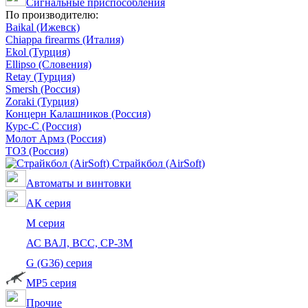
Сигнальные приспособления
По производителю:
Baikal (Ижевск)
Chiappa firearms (Италия)
Ekol (Турция)
Ellipso (Словения)
Retay (Турция)
Smersh (Россия)
Zoraki (Турция)
Концерн Калашников (Россия)
Курс-С (Россия)
Молот Армз (Россия)
ТОЗ (Россия)
Страйкбол (AirSoft)
Автоматы и винтовки
АК серия
M серия
АС ВАЛ, ВСС, СР-3М
G (G36) серия
MP5 серия
Прочие