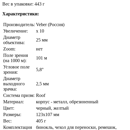
Вес в упаковке: 443 г
Характеристики:
Производитель:
Veber (Россия)
Увеличение:
x 10
Диаметр
25 мм
объектива:
Zoom:
нет
Поле зрения
101 м
(на 1000 м):
Угловое поле
5,8°
зрения:
Диаметр
выходного
2,5 мм
зрачка:
Система призм:
Roof
Материал:
корпус - металл, обрезиненный
Цвет:
черный, желтый
Размеры:
123x107 мм
Вес:
405 г
Комплектация
бинокль, чехол для переноски, ремешок,