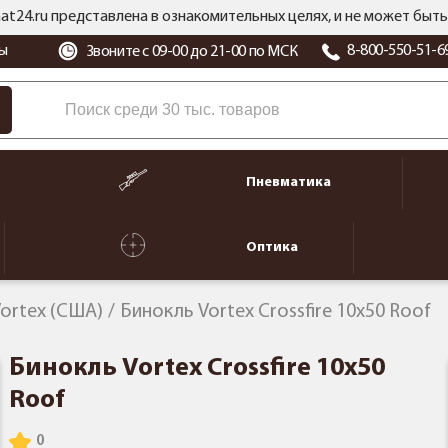
at24.ru представлена в ознакомительных целях, и не может бы
ы
8-800-550-51-6
Звоните с 09-00 до 21-00 по МСК
Пневматика
Оптика
ortex (США)
Бинокль Vortex Crossfire 10x50 Roof
Бинокль Vortex Crossfire 10x50
Roof