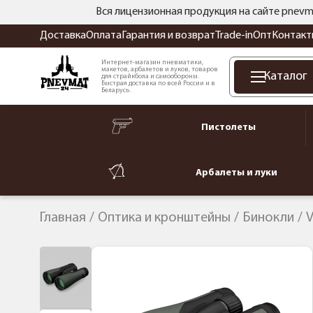
Вся лицензионная продукция на сайте pnevm
Доставка
Оплата
Гарантия и возврат
Trade-in
Опт
Контакт
Интернет-магазин пневматики,
макетов, арбалетов и луков, товаров
Каталог
для страйкбола и самообороны.
Быстрая доставка по всей России и в
Беларусь.
Пистолеты
Арбалеты и луки
Главная
Оптика и кронштейны
Бинокли
V