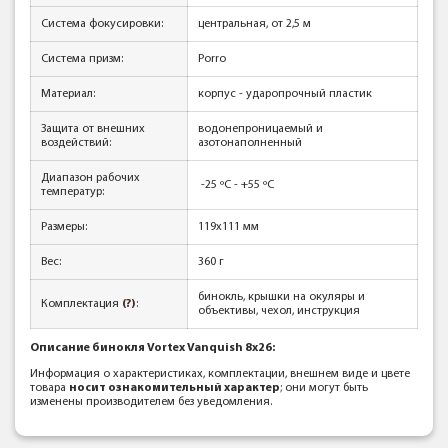
Система фокусировки:
центральная, от 2,5 м
Система призм:
Porro
Материал:
корпус - ударопрочный пластик
Защита от внешних
водонепроницаемый и
воздействий:
азотонаполненный
Диапазон рабочих
-25 ºС - +55 ºС
температур:
Размеры:
119x111 мм
Вес:
360 г
бинокль, крышки на окуляры и
Комплектация
(?)
:
объективы, чехол, инструкция
Описание бинокля Vortex Vanquish 8x26:
Информация о характеристиках, комплектации, внешнем виде и цвете
товара
носит ознакомительный характер
; они могут быть
изменены производителем без уведомления.