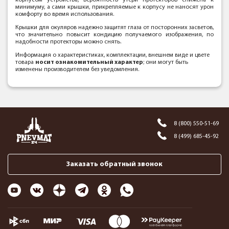
корпусом устройства, вероятность утери протекторов снижена к
минимуму, а сами крышки, прикрепляемые к корпусу не наносят урон
комфорту во время использования.
Крышки для окуляров надежно защитят глаза от посторонних засветов,
что значительно повысит кондицию получаемого изображения, по
надобности протекторы можно снять.
Информация о характеристиках, комплектации, внешнем виде и цвете
товара
носит ознакомительный характер
; они могут быть
изменены производителем без уведомления.
8 (800) 550-51-69
8 (499) 685-45-92
Заказать обратный звонок