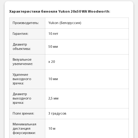
Характеристики бинокля
Yukon 20x50 WA Woodworth
:
Производитель:
Yukon (Белоруссия)
Гарантия:
10 лет
Диаметр
50 мм
объектива:
Визуальное
x 20
увеличение:
Удаление
выходного
10 мм
зрачка:
Диаметр
выходного
2,5 мм
зрачка:
Поле зрения:
3 градусов
Минимальная
дистанция
10 м
фокусировки: