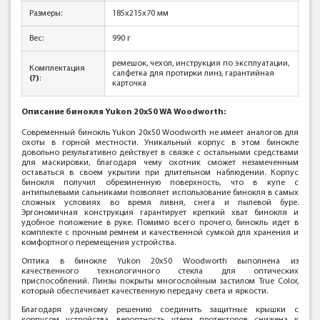
Размеры:
185x215x70 мм
Вес:
990 г
ремешок, чехол, инструкция по эксплуатации,
Комплектация
салфетка для протирки линз, гарантийная
(?)
:
карточка
Описание бинокля
Yukon 20x50 WA Woodworth:
Современный бинокль Yukon 20x50 Woodworth не имеет аналогов для
охоты в горной местности. Уникальный корпус в этом бинокле
довольно результативно действует в связке с остальными средствами
для маскировки, благодаря чему охотник сможет незамеченным
оставаться в своем укрытии при длительном наблюдении. Корпус
бинокля получил обрезиненную поверхность, что в купе с
антипылевыми сальниками позволяет использование бинокля в самых
сложных условиях во время ливня, снега и пылевой буре.
Эргономичная конструкция гарантирует крепкий хват бинокля и
удобное положение в руке. Помимо всего прочего, бинокль идет в
комплекте с прочным ремнем и качественной сумкой для хранения и
комфортного перемещения устройства.
Оптика в бинокле Yukon 20x50 Woodworth выполнена из
качественного технологичного стекла для оптических
приспособлений. Линзы покрыты многослойным застилом True Color,
который обеспечивает качественную передачу света и яркости.
Благодаря удачному решению соединить защитные крышки с