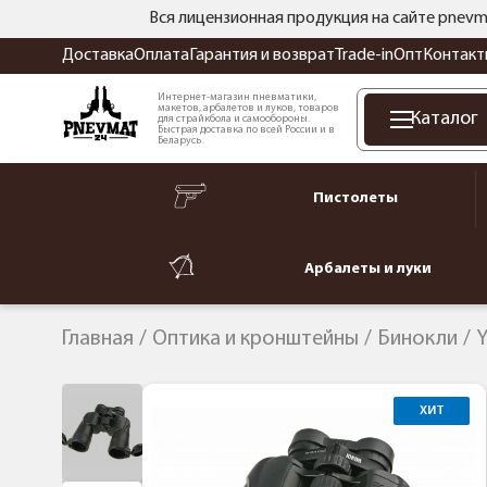
Вся лицензионная продукция на сайте pnevm
Доставка
Оплата
Гарантия и возврат
Trade-in
Опт
Контакт
Интернет-магазин пневматики,
макетов, арбалетов и луков, товаров
Каталог
для страйкбола и самообороны.
Быстрая доставка по всей России и в
Беларусь.
Пистолеты
Арбалеты и луки
Главная
Оптика и кронштейны
Бинокли
Y
ХИТ