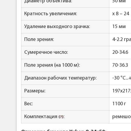
Диаметр объектива:
50 мм
Кратность увеличения:
x 8 – 24
Удаление выходного зрачка:
15 мм
Поле зрения:
4-2.2 гр
Сумеречное число:
20-34.6
Поле зрения (на 1000 м):
70-36.3
Диапазон рабочих температур:
-30 °С..
Размеры:
197x217
Вес:
1100 г
Комплектация
:
ремешок
(?)