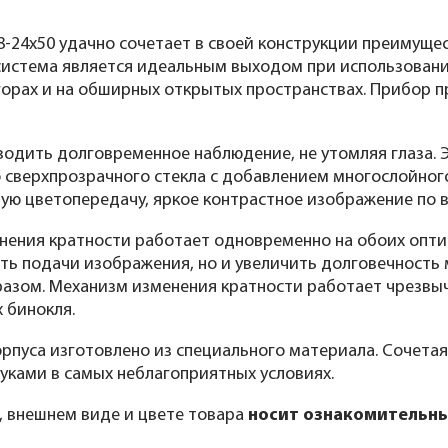
8-24x50 удачно сочетает в своей конструкции преимуще
система является идеальным выходом при использовани
горах и на обширных открытых пространствах. Прибор п
одить долговременное наблюдение, не утомляя глаза. Э
 сверхпрозрачного стекла с добавлением многослойного
ую цветопередачу, яркое контрастное изображение по 
ения кратности работает одновременно на обоих оптич
ть подачи изображения, но и увеличить долговечность
азом. Механизм изменения кратности работает чрезвы
 бинокля.
рпуса изготовлено из специального материала. Сочетая
уками в самых неблагоприятных условиях.
, внешнем виде и цвете товара
носит ознакомительны