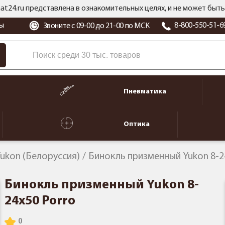
at24.ru представлена в ознакомительных целях, и не может бы
ы
8-800-550-51-6
Звоните с 09-00 до 21-00 по МСК
Пневматика
Оптика
ukon (Белоруссия)
Бинокль призменный Yukon 8-2
Бинокль призменный Yukon 8-
24x50 Роrrо