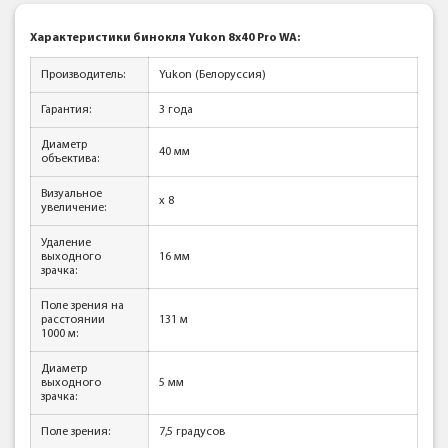
Характеристики бинокля Yukon 8x40 Pro WA
:
Производитель:
Yukon (Белоруссия)
Гарантия:
3 года
Диаметр
40 мм
объектива:
Визуальное
x 8
увеличение:
Удаление
выходного
16 мм
зрачка:
Поле зрения на
расстоянии
131 м
1000 м:
Диаметр
выходного
5 мм
зрачка:
Поле зрения:
7,5 градусов