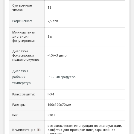
Сумеречное
18
число:
Разрешение:
7,5 сек
Минимальная
дистанция
8 м
фокусировки:
Диапазон
фокусировки
-4,5/+3 дптр
правого окуляра:
Диапазон
рабочих
-30...+40 градусов
температур:
Класс защиты:
IPX4
Размеры:
150x190x70 мм
Вес:
820 г
ремешок, чехол, инструкция по эксплуатации,
Комплектация
(?)
:
салфетка для протирки линз, гарантийная