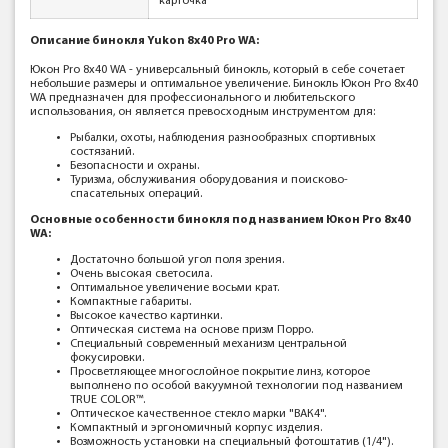
карточка
Описание бинокля
Yukon 8x40 Pro WA:
Юкон Pro 8x40 WA - универсальный бинокль, который в себе сочетает
небольшие размеры и оптимальное увеличение. Бинокль Юкон Pro 8x40
WA предназначен для профессионального и любительского
использования, он является превосходным инструментом для:
Рыбалки, охоты, наблюдения разнообразных спортивных
состязаний.
Безопасности и охраны.
Туризма, обслуживания оборудования и поисково-
спасательных операций.
Основные особенности бинокля под названием Юкон Pro 8x40
WA:
Достаточно большой угол поля зрения.
Очень высокая светосила.
Оптимальное увеличение восьми крат.
Компактные габариты.
Высокое качество картинки.
Оптическая система на основе призм Порро.
Специальный современный механизм центральной
фокусировки.
Просветляющее многослойное покрытие линз, которое
выполнено по особой вакуумной технологии под названием
TRUE COLOR™.
Оптическое качественное стекло марки "ВАК4".
Компактный и эргономичный корпус изделия.
Возможность установки на специальный фотоштатив (1/4").