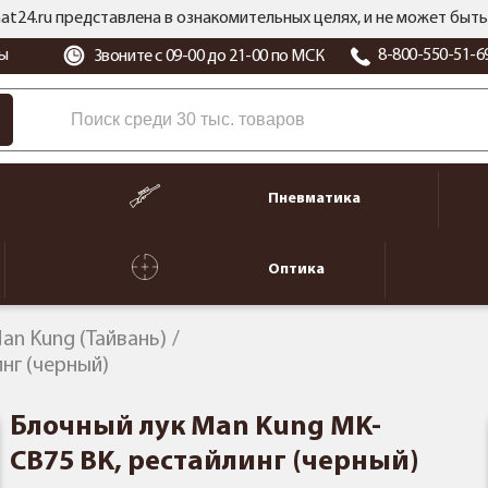
at24.ru представлена в ознакомительных целях, и не может бы
ы
8-800-550-51-6
Звоните с 09-00 до 21-00 по МСК
Пневматика
Оптика
an Kung (Тайвань)
нг (черный)
Блочный лук Man Kung MK-
CB75 BK, рестайлинг (черный)