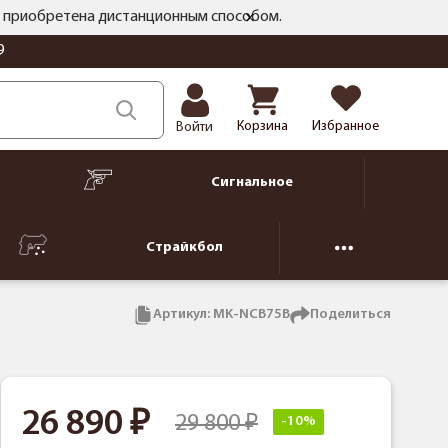
ть приобретена дистанционным способом.
9
Корзина
Избранное
Войти
Сигнальное
Страйкбол
Артикул:
MK-NCB75B
Поделиться
26 890
29 800
-10%