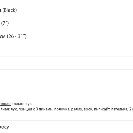
 (Black)
 (7")
 см (26 - 31")
р
р
зовая:
только лук
лная:
лук, прицел с 3 пинами, полочка, релиз, воск, пип-сайт, петелька,
росу