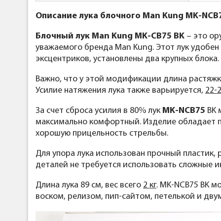
Описание лука блочного Man Kung MK-NCB75
Блочный лук Man Kung MK-CB75 BK
– это ор
уважаемого бренда Man Kung. Этот лук удобен 
эксцентриков, установлены два крупных блока.
Важно, что у этой модификации длина растяжк
Усилие натяжения лука также варьируется,
22-2
За счет сброса усилия в 80% лук
MK-NCB75
BK 
максимально комфортный. Изделие обладает 
хорошую прицельность стрельбы.
Для упора лука использован прочный пластик,
деталей не требуется использовать сложные и
Длина лука 89 см, вес всего
2 кг
. MK-NCB75 BK м
воском, релизом, пип-сайтом, петелькой и дву