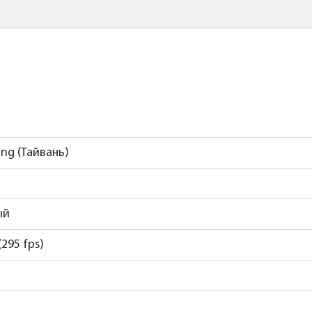
ng (Тайвань)
ый
(295 fps)