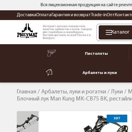
Вся лицензионная продукция на сайте pnevm
Доставка
Оплата
Гарантия и возврат
Trade-in
Опт
Контакт
Интернет-магазин пневматики,
макетов, арбалетов и луков, товаров
Каталог
для страйкбола и самообороны.
Быстрая доставка по всей России и в
Беларусь.
Пистолеты
Арбалеты и луки
Главная
Арбалеты, луки и рогатки
Луки
M
Блочный лук Man Kung MK-CB75 BK, рестайли
ХИТ