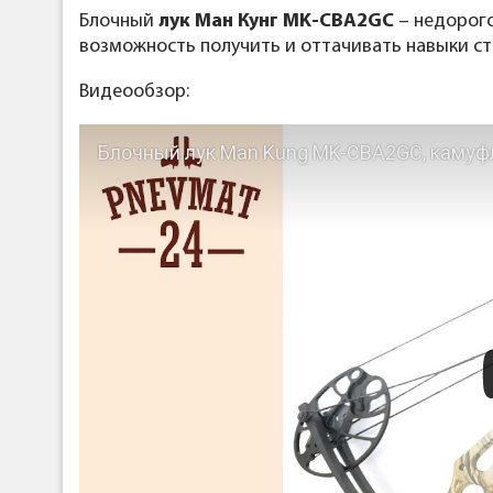
Блочный
лук Ман Кунг MK-CBA2GC
– недорого
возможность получить и оттачивать навыки ст
Видеообзор:
Блочный лук Man Kung MK-CBA2GC, каму