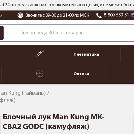
at24.ru представлена в ознакомительных целях, и не может бы
ы
8-800-550-51-6
Звоните с 09-00 до 21-00 по МСК
Пневматика
Оптика
an Kung (Тайвань)
уфляж)
Блочный лук Man Kung MK-
CBA2 GODC (камуфляж)