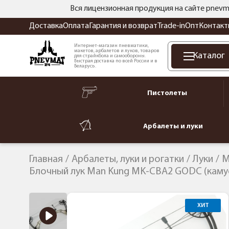
Вся лицензионная продукция на сайте pnevm
Доставка
Оплата
Гарантия и возврат
Trade-in
Опт
Контакт
Интернет-магазин пневматики,
макетов, арбалетов и луков, товаров
Каталог
для страйкбола и самообороны.
Быстрая доставка по всей России и в
Беларусь.
Пистолеты
Арбалеты и луки
Главная
Арбалеты, луки и рогатки
Луки
M
Блочный лук Man Kung MK-CBA2 GODC (кам
ХИТ