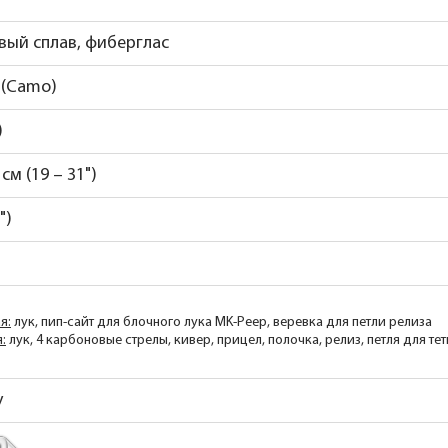
ый сплав, фиберглас
 (Camo)
)
 см (19 – 31")
")
я:
лук, пип-сайт для блочного лука MK-Peep, веревка для петли релиза
:
лук, 4 карбоновые стрелы, кивер, прицел, полочка, релиз, петля для тет
у