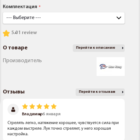
Комплектация
5.0
1 review
О товаре
Перейти к описанию
Производитель
Отзывы
Перейти к отзывам
Владимир
6 января
Стрелять легко, натяжение хорошее, чувствуется сила при
каждом выстреле. Лук точно стреляет, у него хорошая
настройка.