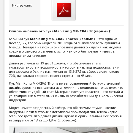
Инструкция:
Описание блочного лука Man Kung MK-CBA5BK (черный):
Блочный лук
Man Kung MK-CBA5 Thorns (черный)
– это одна из
последних, топовых моделей 2019 года от знакомого всем лучникам
бренда. Невзирая на позиционирование данного изделия как модели
среднего ценового сегмента, исполнен оно, без преувеличения, в
премиальном качестве.
Длина растяжки от 19 до 31 дюйма, что обеспечивает его
универсальность и возможность настроить как под подростка, так и
для взрослого. Усилие натяжения от 13,6-27,2 кг, сброс усилия около
70%, начальная скорость полета стрелы – от 95 м/с.
Лук Man Kung MK-CBA5 Thorns имеет современный футуристический
дизайн, рукоятка выполнена из алюминия с резиновым покрытием, что
обеспечивает удобный хват. Материал плеч углепластик – это легкий и
ультрапрочный материал, изначально разработанный для космической
индустрии.
Модель имеет раздвоенный райзер, что обеспечивает уменьшение
нагрузки. Плечи матовые с логотипом производителя. Тетива черно-
зеленого цвета, что делает дизайн ярким и оригинальным. Вес оружия
варьируется от 1,4 кг до 1,8 кг (с обвесом).