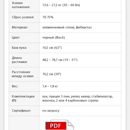
Усилие
13,6 – 27,2 кг (30 – 60 lbs)
натяжения:
Сброс усилия:
70-75%
Материал:
алюминиевый сплав, фиберглас
Цвет:
черный (Black)
База лука:
16,5 см (6,5")
Длина
48,2 – 78,7 см (19 – 31")
растяжки:
Расстояние
76,2 см (30")
между осями:
Вес:
1,4 – 1,8 кг
Комплектация
лук, прицел 3 пин, релиз, кивер, стабилизатор,
(?)
:
вязочка, 2 или 4 карбоновые стрелы
Сертификат:
по запросу