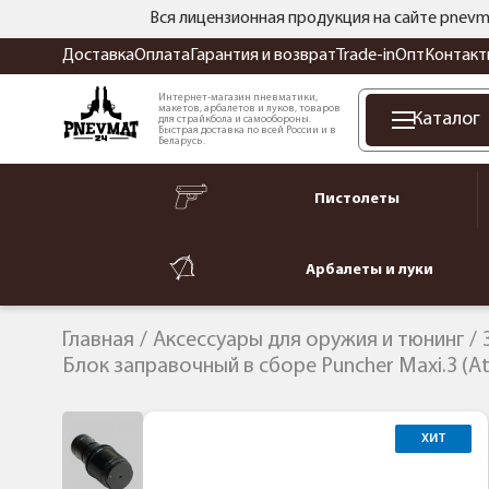
Вся лицензионная продукция на сайте pnevm
Доставка
Оплата
Гарантия и возврат
Trade-in
Опт
Контакт
Интернет-магазин пневматики,
макетов, арбалетов и луков, товаров
Каталог
для страйкбола и самообороны.
Быстрая доставка по всей России и в
Беларусь.
Пистолеты
Арбалеты и луки
Главная
Аксессуары для оружия и тюнинг
Блок заправочный в сборе Puncher Maxi.3 (At
ХИТ