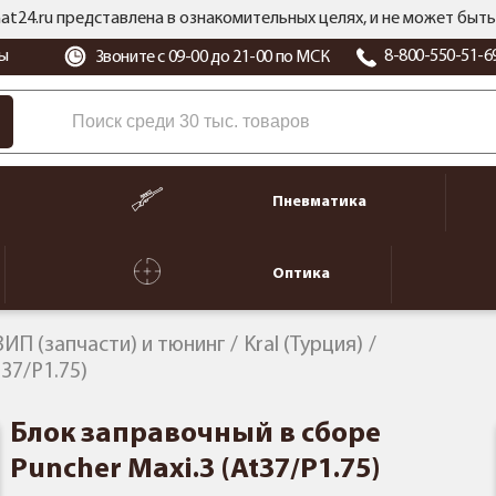
at24.ru представлена в ознакомительных целях, и не может бы
ы
8-800-550-51-6
Звоните с 09-00 до 21-00 по МСК
Пневматика
Оптика
ЗИП (запчасти) и тюнинг
Kral (Турция)
37/P1.75)
Блок заправочный в сборе
Puncher Maxi.3 (At37/P1.75)