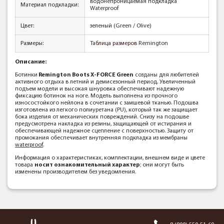
водонепроницаемая подкладка
Материал подкладки:
Waterproof
Цвет:
зеленый (Green / Olive)
Размеры:
Таблица размеров
Remington
Описание:
Ботинки
Remington Boots X-FORCE Green
созданы для любителей
активного отдыха в летний и демисезонный период. Увеличенный
подъем модели и высокая шнуровка обеспечивают надежную
фиксацию ботинок на ноге. Модель выполнена из прочного
износостойкого нейлона в сочетании с замшевой тканью. Подошва
изготовлена из легкого полиуретана (PU), который так же защищает
бока изделия от механических повреждений. Снизу на подошве
предусмотрена накладка из резины, защищающей от истирания и
обеспечивающей надежное сцепление с поверхностью. Защиту от
промокания обеспечивает внутренняя подкладка из мембраны
waterproof
.
Информация о характеристиках, комплектации, внешнем виде и цвете
товара
носит ознакомительный характер
; они могут быть
изменены производителем без уведомления.