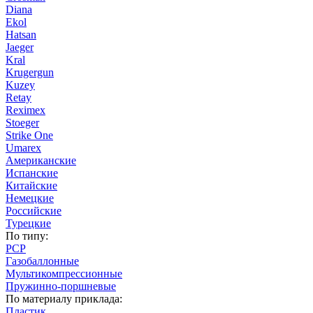
Diana
Ekol
Hatsan
Jaeger
Kral
Krugergun
Kuzey
Retay
Reximex
Stoeger
Strike One
Umarex
Американские
Испанские
Китайские
Немецкие
Российские
Турецкие
По типу:
PCP
Газобаллонные
Мультикомпрессионные
Пружинно-поршневые
По материалу приклада:
Пластик