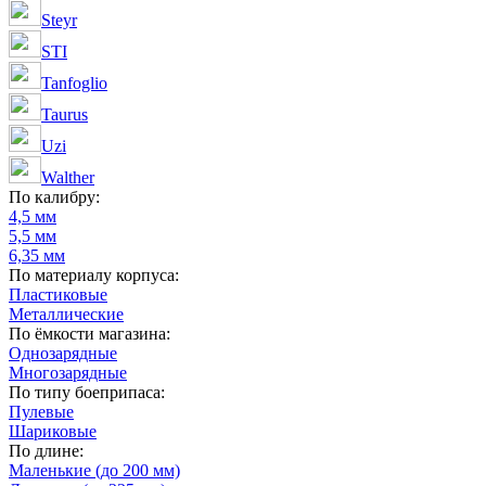
Steyr
STI
Tanfoglio
Taurus
Uzi
Walther
По калибру:
4,5 мм
5,5 мм
6,35 мм
По материалу корпуса:
Пластиковые
Металлические
По ёмкости магазина:
Однозарядные
Многозарядные
По типу боеприпаса:
Пулевые
Шариковые
По длине:
Маленькие (до 200 мм)