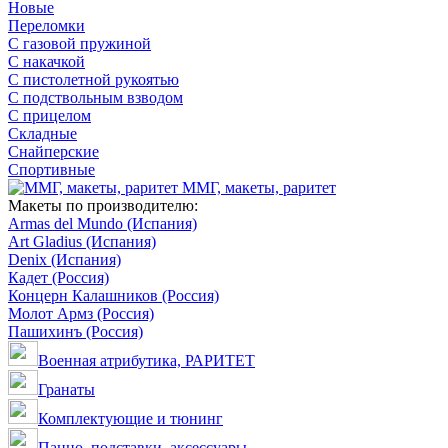
Новые
Переломки
С газовой пружиной
С накачкой
С пистолетной рукоятью
С подствольным взводом
С прицелом
Складные
Снайперские
Спортивные
ММГ, макеты, раритет
Макеты по производителю:
Armas del Mundo (Испания)
Art Gladius (Испания)
Denix (Испания)
Кадет (Россия)
Концерн Калашников (Россия)
Молот Армз (Россия)
Пашихинъ (Россия)
Военная атрибутика, РАРИТЕТ
Гранаты
Комплектующие и тюнинг
Панно, подставки, аксессуары