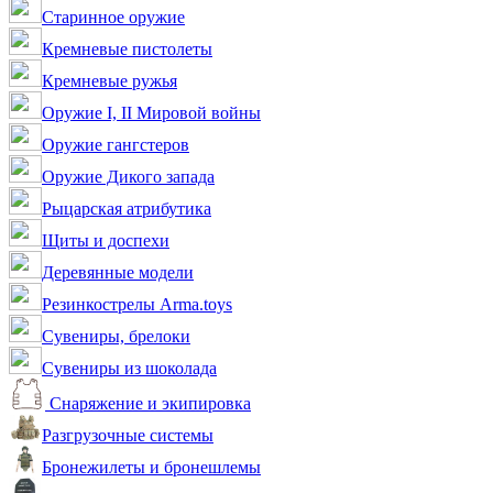
Старинное оружие
Кремневые пистолеты
Кремневые ружья
Оружие I, II Мировой войны
Оружие гангстеров
Оружие Дикого запада
Рыцарская атрибутика
Щиты и доспехи
Деревянные модели
Резинкострелы Arma.toys
Сувениры, брелоки
Сувениры из шоколада
Снаряжение и экипировка
Разгрузочные системы
Бронежилеты и бронешлемы