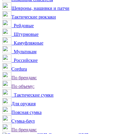
Шевроны, нашивки и патчи
Тактические рюкзаки
Рейдовые
Штурмовые
Камуфляжные
Мультикам
Российские
Сordura
По брендам:
По объему:
Тактические сумки
Для оружия
Поясная сумка
Сумка-баул
По брендам: