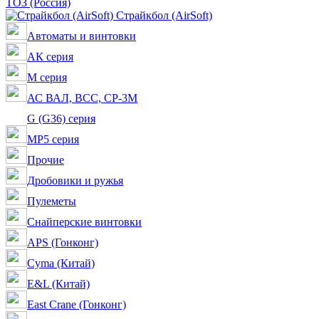
ТОЗ (Россия)
Страйкбол (AirSoft)
Автоматы и винтовки
АК серия
M серия
АС ВАЛ, ВСС, СР-3М
G (G36) серия
MP5 серия
Прочие
Дробовики и ружья
Пулеметы
Снайперские винтовки
APS (Гонконг)
Cyma (Китай)
E&L (Китай)
East Crane (Гонконг)