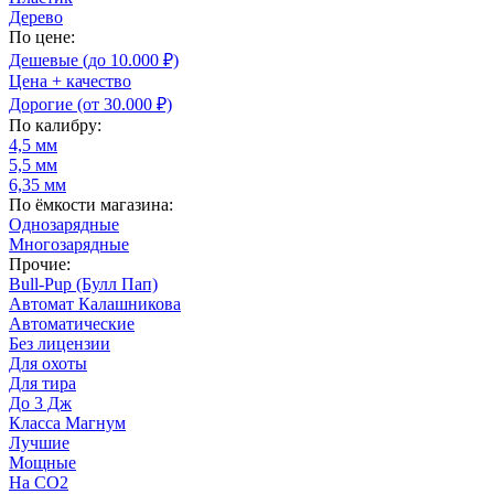
Дерево
По цене:
Дешевые (до 10.000 ₽)
Цена + качество
Дорогие (от 30.000 ₽)
По калибру:
4,5 мм
5,5 мм
6,35 мм
По ёмкости магазина:
Однозарядные
Многозарядные
Прочие:
Bull-Pup (Булл Пап)
Автомат Калашникова
Автоматические
Без лицензии
Для охоты
Для тира
До 3 Дж
Класса Магнум
Лучшие
Мощные
На CO2