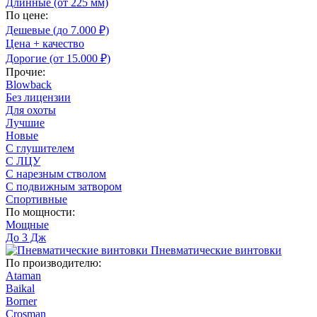
Длинные (от 225 мм)
По цене:
Дешевые (до 7.000 ₽)
Цена + качество
Дорогие (от 15.000 ₽)
Прочие:
Blowback
Без лицензии
Для охоты
Лучшие
Новые
С глушителем
С ЛЦУ
С нарезным стволом
С подвижным затвором
Спортивные
По мощности:
Мощные
До 3 Дж
Пневматические винтовки
По производителю:
Ataman
Baikal
Borner
Crosman