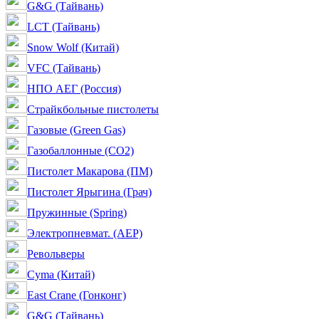
G&G (Тайвань)
LCT (Тайвань)
Snow Wolf (Китай)
VFC (Тайвань)
НПО АЕГ (Россия)
Страйкбольные пистолеты
Газовые (Green Gas)
Газобаллонные (CO2)
Пистолет Макарова (ПМ)
Пистолет Ярыгина (Грач)
Пружинные (Spring)
Электропневмат. (AEP)
Револьверы
Cyma (Китай)
East Crane (Гонконг)
G&G (Тайвань)