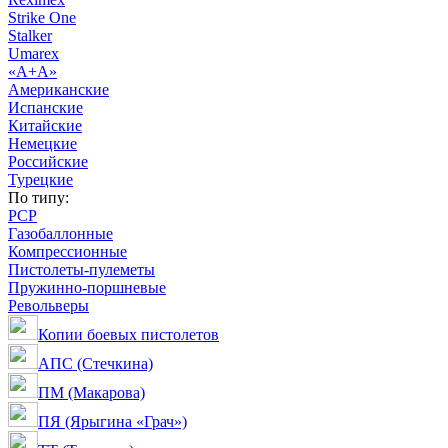
Strike One
Stalker
Umarex
«А+А»
Американские
Испанские
Китайские
Немецкие
Российские
Турецкие
По типу:
PCP
Газобаллонные
Компрессионные
Пистолеты-пулеметы
Пружинно-поршневые
Револьверы
Копии боевых пистолетов
АПС (Стечкина)
ПМ (Макарова)
ПЯ (Ярыгина «Грач»)