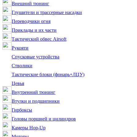
Внешний тюнинг
Глушители и трассерные насадки
Переводчики огня
Приклады и их части
Тактический обвес Airsoft
Рукояти
Спусковые устройства
Стволики
Тактические блоки (фонарь+ЛЦУ)
Цевья
Внутренний тюнинг
Втулки и подшипники
Гирбоксы
Головы поршней и цилиндров
Камеры Hop-Up
Моторы