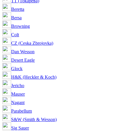
ТТ (Токарева)
Beretta
Bersa
Browning
Colt
CZ (Ceska Zbrojovka)
Dan Wesson
Desert Eagle
Glock
H&K (Heckler & Koch)
Jericho
Mauser
Nagant
Parabellum
S&W (Smith & Wesson)
Sig Sauer