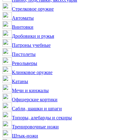
Стрелковое оружие
Автоматы
Винтовки
Дробовики и ружья
Патроны учебные
Пистолеты
Револьверы
Клинковое оружие
Катаны
Мечи и кинжалы
Офицерские кортики
Сабли, шашки и шпаги
Топоры, алебарды и секиры
Тренировочные ножи
Штык-ножи