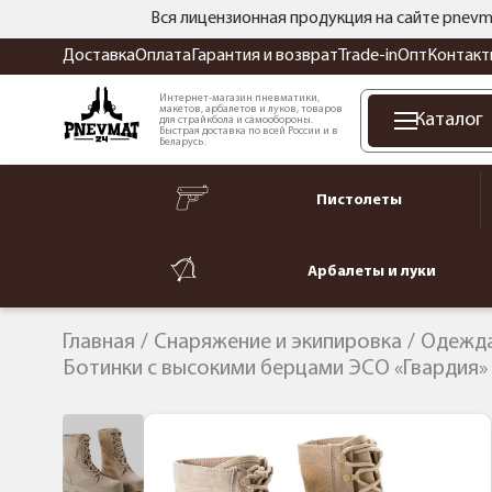
Вся лицензионная продукция на сайте pnevm
Доставка
Оплата
Гарантия и возврат
Trade-in
Опт
Контакт
Интернет-магазин пневматики,
макетов, арбалетов и луков, товаров
Каталог
для страйкбола и самообороны.
Быстрая доставка по всей России и в
Беларусь.
Пистолеты
Арбалеты и луки
Главная
Снаряжение и экипировка
Одежда
Ботинки с высокими берцами ЭСО «Гвардия»