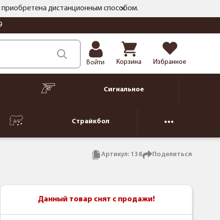
ть приобретена дистанционным способом.
9
Корзина
Избранное
Войти
Сигнальное
Страйкбол
Артикул:
138
Поделиться
Данный товар снят с продажи!