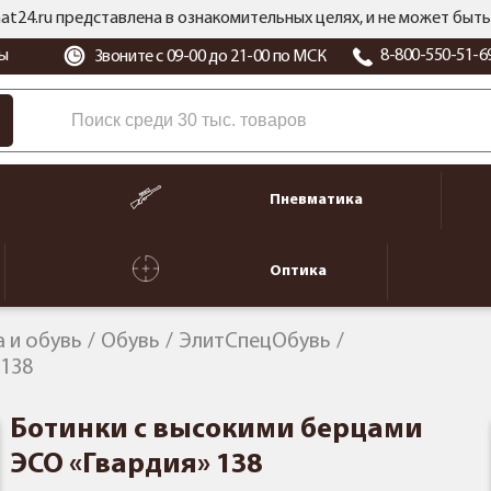
at24.ru представлена в ознакомительных целях, и не может бы
ы
8-800-550-51-6
Звоните с 09-00 до 21-00 по МСК
Пневматика
Оптика
 и обувь
Обувь
ЭлитСпецОбувь
 138
Ботинки с высокими берцами
ЭСО «Гвардия» 138