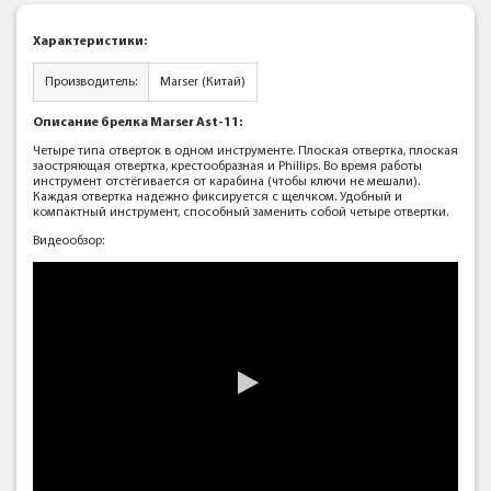
Характеристики:
Производитель:
Marser (Китай)
Описание брелка Marser Ast-11:
Четыре типа отверток в одном инструменте. Плоская отвертка, плоская
заостряющая отвертка, крестообразная и Phillips. Во время работы
инструмент отстёгивается от карабина (чтобы ключи не мешали).
Каждая отвертка надежно фиксируется с щелчком. Удобный и
компактный инструмент, способный заменить собой четыре отвертки.
Видеообзор: