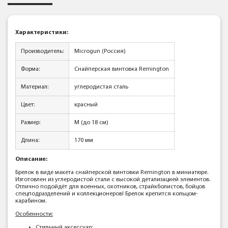
Характеристики:
Производитель:
Microgun (Россия)
Форма:
Снайперская винтовка Remington
Материал:
углеродистая сталь
Цвет:
красный
Размер:
M (до 18 см)
Длина:
170 мм
Описание:
Брелок в виде макета снайперской винтовки Remington в миниатюре.
Изготовлен из углеродистой стали с высокой детализацией элементов.
Отлично подойдёт для военных, охотников, страйкболистов, бойцов
спецподразделений и коллекционеров! Брелок крепится кольцом-
карабином.
Особенности:
Стильный аксессуар;