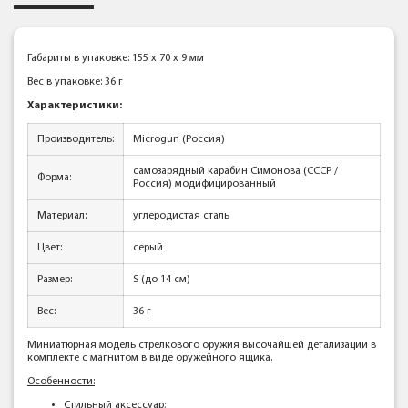
Габариты в упаковке: 155 x 70 x 9 мм
Вес в упаковке: 36 г
Характеристики:
Производитель:
Microgun (Россия)
самозарядный карабин Симонова (СССР /
Форма:
Россия) модифицированный
Материал:
углеродистая сталь
Цвет:
серый
Размер:
S (до 14 см)
Вес:
36 г
Миниатюрная модель стрелкового оружия высочайшей детализации в
комплекте с магнитом в виде оружейного ящика.
Особенности:
Стильный аксессуар;