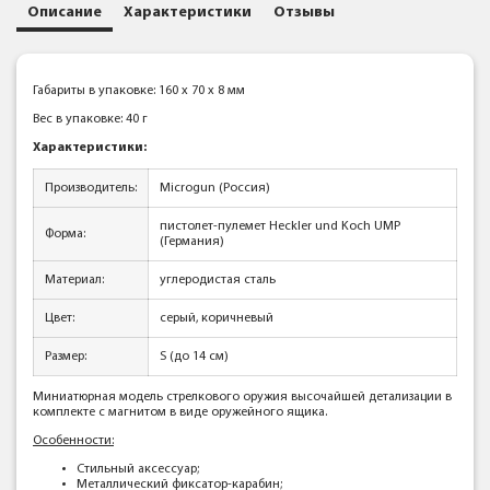
Описание
Характеристики
Отзывы
Габариты в упаковке: 160 x 70 x 8 мм
Вес в упаковке: 40 г
Характеристики:
Производитель:
Microgun (Россия)
пистолет-пулемет Heckler und Koch UMP
Форма:
(Германия)
Материал:
углеродистая сталь
Цвет:
серый, коричневый
Размер:
S (до 14 см)
Миниатюрная модель стрелкового оружия высочайшей детализации в
комплекте с магнитом в виде оружейного ящика.
Особенности:
Стильный аксессуар;
Металлический фиксатор-карабин;