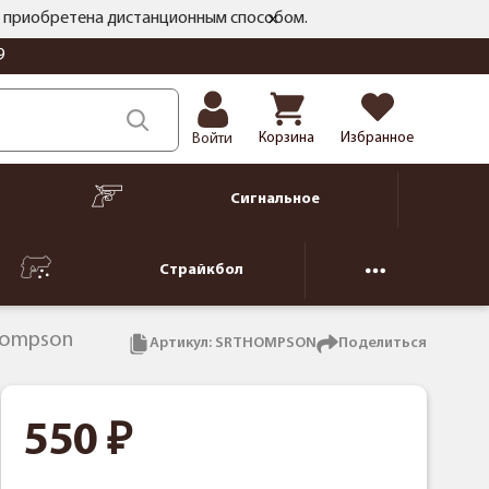
ть приобретена дистанционным способом.
9
Корзина
Избранное
Войти
Сигнальное
Страйкбол
hompson
Артикул:
SRTHOMPSON
Поделиться
550