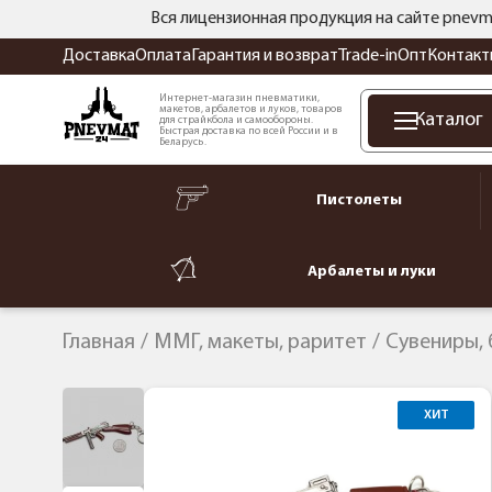
Вся лицензионная продукция на сайте pnevm
Доставка
Оплата
Гарантия и возврат
Trade-in
Опт
Контакт
Интернет-магазин пневматики,
макетов, арбалетов и луков, товаров
Каталог
для страйкбола и самообороны.
Быстрая доставка по всей России и в
Беларусь.
Пистолеты
Арбалеты и луки
Главная
ММГ, макеты, раритет
Сувениры,
ХИТ