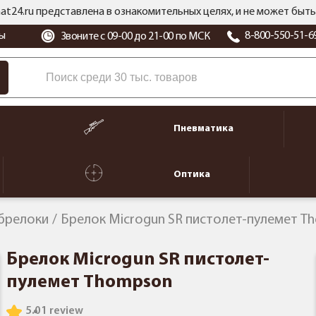
at24.ru представлена в ознакомительных целях, и не может бы
ы
8-800-550-51-6
Звоните с 09-00 до 21-00 по МСК
Пневматика
Оптика
 брелоки
Брелок Microgun SR пистолет-пулемет T
Брелок Microgun SR пистолет-
пулемет Thompson
5.0
1 review