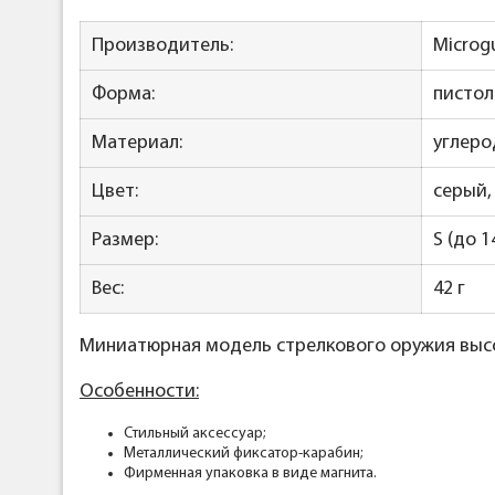
Производитель:
Microg
Форма:
пистол
Материал:
углеро
Цвет:
серый,
Размер:
S (до 1
Вес:
42 г
Миниатюрная модель стрелкового оружия высо
Особенности:
Стильный аксессуар;
Металлический фиксатор-карабин;
Фирменная упаковка в виде магнита.