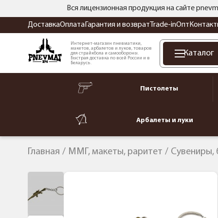
Вся лицензионная продукция на сайте pnevm
Доставка
Оплата
Гарантия и возврат
Trade-in
Опт
Контакт
Интернет-магазин пневматики,
макетов, арбалетов и луков, товаров
Каталог
для страйкбола и самообороны.
Быстрая доставка по всей России и в
Беларусь.
Пистолеты
Арбалеты и луки
Главная
ММГ, макеты, раритет
Сувениры,