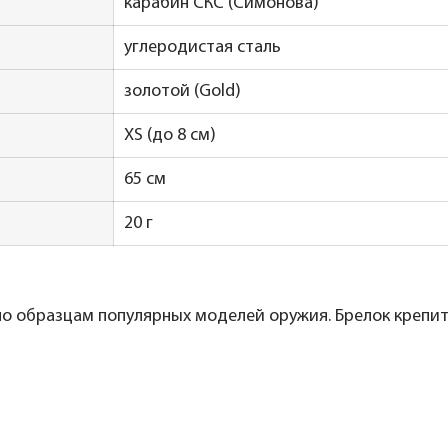
карабин СКС (Симонова)
углеродистая сталь
золотой (Gold)
XS (до 8 см)
65 см
20 г
по образцам популярных моделей оружия. Брелок крепи