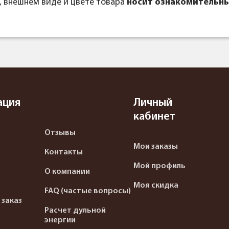
, внешнем виде и цвете товара
носит ознакомительны
ация
Личный
кабинет
Отзывы
Мои заказы
Контакты
Мой профиль
О компании
Моя скидка
FAQ (частые вопросы)
 заказ
Расчет дульной
энергии