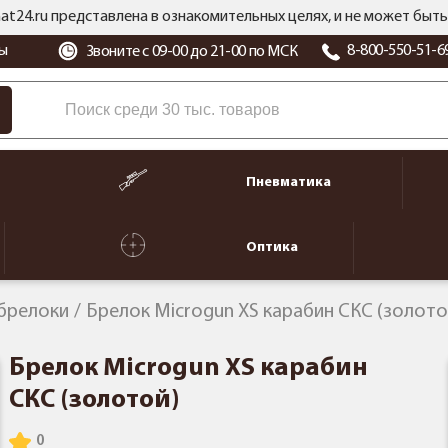
at24.ru представлена в ознакомительных целях, и не может бы
ы
8-800-550-51-6
Звоните с 09-00 до 21-00 по МСК
Пневматика
Оптика
 брелоки
Брелок Microgun XS карабин СКС (золото
Брелок Microgun XS карабин
СКС (золотой)