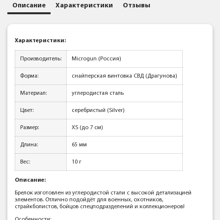
Описание
Характеристики
Отзывы
Характеристики:
Производитель:
Microgun (Россия)
Форма:
снайперская винтовка СВД (Драгунова)
Материал:
углеродистая сталь
Цвет:
серебристый (Silver)
Размер:
XS (до 7 см)
Длина:
65 мм
Вес:
10 г
Описание:
Брелок изготовлен из углеродистой стали с высокой детализацией
элементов. Отлично подойдёт для военных, охотников,
страйкболистов, бойцов спецподразделений и коллекционеров!
Особенности: