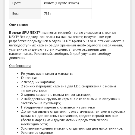
Цвет:
койот (Coyote Brown)
Вес:
735 г
Описание:
Брюки SFU NEXT®
являются нижней частью униформы спецназа
NEXT®. Эта одежда основана на нашем опыте, полученном при
разработке предыдущей модели SFU™. Брюки SFU NEXT® также имеют 9
легкодоступных
карманов
для хранения необходимого снаряжения,
усиленную сидячую часть и колени, а также отделения для
наколенников. Усиленный, свободный крой улучшает свободу
движений.
Особенности:
Регулируемая талия и манжеты;
D-кольца;
2 передних кармана;
2 тонких передних кармана для EDC снаряжения с новым
типом застежки;
2 задних кармана с новым типом застежки;
2 набедренных грузовых кармана с клапанами на липучках и
застежкой на пуговицах;
Набедренный карман с клапаном на липучке;
Дополнительные отделения с эластичными лентами в грузовых
карманах для запасных магазинов, средств первой помощи
(боевая марля) или других мелких предметов первой
необходимости;
Усиленные коленные части с отделениями для наколенников;
Усиленное сиденье;