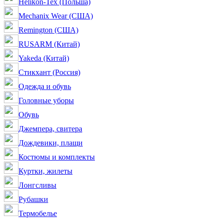
Helikon-Tex (Польша)
Mechanix Wear (США)
Remington (США)
RUSARM (Китай)
Yakeda (Китай)
Стикхант (Россия)
Одежда и обувь
Головные уборы
Обувь
Джемпера, свитера
Дождевики, плащи
Костюмы и комплекты
Куртки, жилеты
Лонгсливы
Рубашки
Термобелье