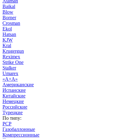
Ataman
Baikal
Blow
Borner
Crosman
Ekol
Hatsan
KJW
Kral
Krugergun
Reximex
Strike One
Stalker
Umarex
«А+А»
Американские
Испанские
Китайские
Немецкие
Российские
Турецкие
По типу:
PCP
Газобаллонные
Компрессионные