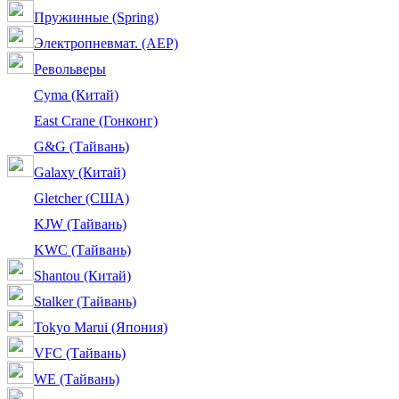
Пружинные (Spring)
Электропневмат. (AEP)
Револьверы
Cyma (Китай)
East Crane (Гонконг)
G&G (Тайвань)
Galaxy (Китай)
Gletcher (США)
KJW (Тайвань)
KWC (Тайвань)
Shantou (Китай)
Stalker (Тайвань)
Tokyo Marui (Япония)
VFC (Тайвань)
WE (Тайвань)