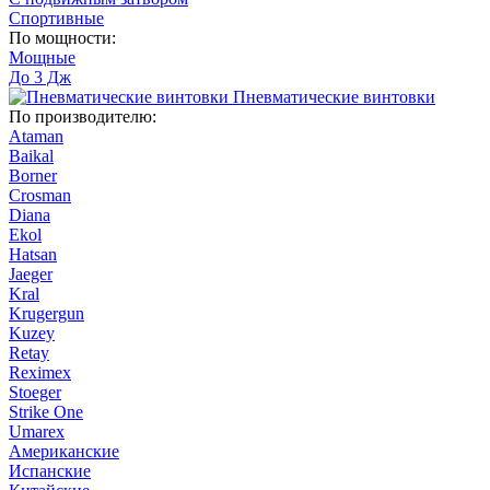
Спортивные
По мощности:
Мощные
До 3 Дж
Пневматические винтовки
По производителю:
Ataman
Baikal
Borner
Crosman
Diana
Ekol
Hatsan
Jaeger
Kral
Krugergun
Kuzey
Retay
Reximex
Stoeger
Strike One
Umarex
Американские
Испанские