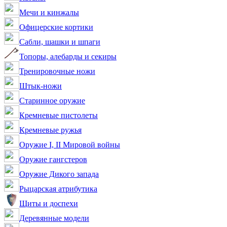
Мечи и кинжалы
Офицерские кортики
Сабли, шашки и шпаги
Топоры, алебарды и секиры
Тренировочные ножи
Штык-ножи
Старинное оружие
Кремневые пистолеты
Кремневые ружья
Оружие I, II Мировой войны
Оружие гангстеров
Оружие Дикого запада
Рыцарская атрибутика
Щиты и доспехи
Деревянные модели