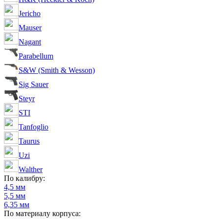
Jericho
Mauser
Nagant
Parabellum
S&W (Smith & Wesson)
Sig Sauer
Steyr
STI
Tanfoglio
Taurus
Uzi
Walther
По калибру:
4,5 мм
5,5 мм
6,35 мм
По материалу корпуса: