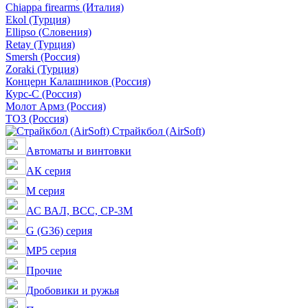
Chiappa firearms (Италия)
Ekol (Турция)
Ellipso (Словения)
Retay (Турция)
Smersh (Россия)
Zoraki (Турция)
Концерн Калашников (Россия)
Курс-С (Россия)
Молот Армз (Россия)
ТОЗ (Россия)
Страйкбол (AirSoft)
Автоматы и винтовки
АК серия
M серия
АС ВАЛ, ВСС, СР-3М
G (G36) серия
MP5 серия
Прочие
Дробовики и ружья