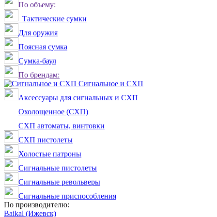
По объему:
Тактические сумки
Для оружия
Поясная сумка
Сумка-баул
По брендам:
Сигнальное и СХП
Аксессуары для сигнальных и СХП
Охолощенное (СХП)
СХП автоматы, винтовки
СХП пистолеты
Холостые патроны
Сигнальные пистолеты
Сигнальные револьверы
Сигнальные приспособления
По производителю:
Baikal (Ижевск)