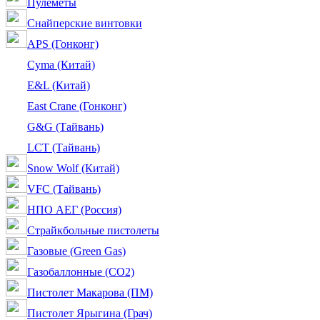
Пулеметы
Снайперские винтовки
APS (Гонконг)
Cyma (Китай)
E&L (Китай)
East Crane (Гонконг)
G&G (Тайвань)
LCT (Тайвань)
Snow Wolf (Китай)
VFC (Тайвань)
НПО АЕГ (Россия)
Страйкбольные пистолеты
Газовые (Green Gas)
Газобаллонные (CO2)
Пистолет Макарова (ПМ)
Пистолет Ярыгина (Грач)