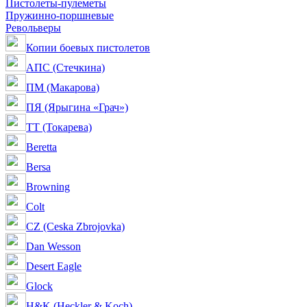
Пистолеты-пулеметы
Пружинно-поршневые
Револьверы
Копии боевых пистолетов
АПС (Стечкина)
ПМ (Макарова)
ПЯ (Ярыгина «Грач»)
ТТ (Токарева)
Beretta
Bersa
Browning
Colt
CZ (Ceska Zbrojovka)
Dan Wesson
Desert Eagle
Glock
H&K (Heckler & Koch)