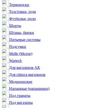
Термоноски
Толстовки, худи
Футболки, поло
Шорты
Штаны, брюки
Питьевые системы
Подсумки
Molle (Молле)
Wartech
Для магазинов АК
Для сброса магазинов
Медицинские
Напашные (напашники)
Под гранаты
Под магазины