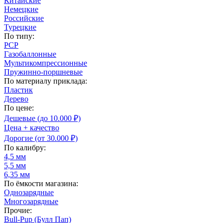
Китайские
Немецкие
Российские
Турецкие
По типу:
PCP
Газобаллонные
Мультикомпрессионные
Пружинно-поршневые
По материалу приклада:
Пластик
Дерево
По цене:
Дешевые (до 10.000 ₽)
Цена + качество
Дорогие (от 30.000 ₽)
По калибру:
4,5 мм
5,5 мм
6,35 мм
По ёмкости магазина:
Однозарядные
Многозарядные
Прочие:
Bull-Pup (Булл Пап)