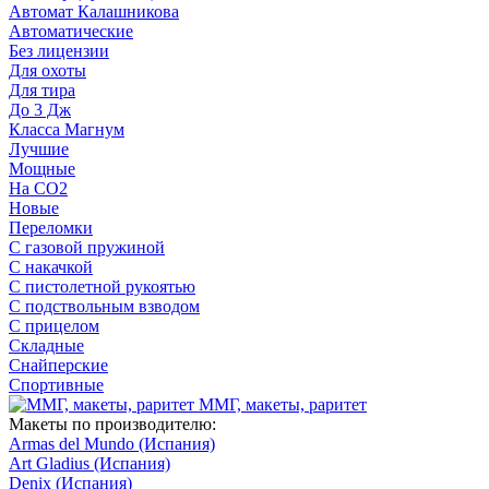
Автомат Калашникова
Автоматические
Без лицензии
Для охоты
Для тира
До 3 Дж
Класса Магнум
Лучшие
Мощные
На CO2
Новые
Переломки
С газовой пружиной
С накачкой
С пистолетной рукоятью
С подствольным взводом
С прицелом
Складные
Снайперские
Спортивные
ММГ, макеты, раритет
Макеты по производителю:
Armas del Mundo (Испания)
Art Gladius (Испания)
Denix (Испания)