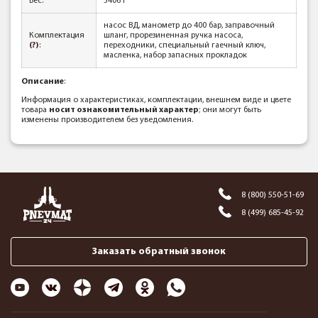
Вес:
3406 г
насос ВД, манометр до 400 бар, заправочный
Комплектация
шланг, прорезиненная ручка насоса,
(?)
:
переходники, специальный гаечный ключ,
масленка, набор запасных прокладок
Описание
:
Информация о характеристиках, комплектации, внешнем виде и цвете
товара
носит ознакомительный характер
; они могут быть
изменены производителем без уведомления.
8 (800) 550-51-69
8 (499) 685-45-92
Заказать обратный звонок