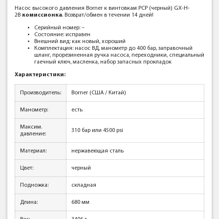
Насос высокого давления Borner к винтовкам PCP (черный) GX-H-
2B
к
омиссионка
. Возврат/обмен в течении 14 дней!
Серийный номер:
–
Состояние: исправен
Внешний вид: как новый, хороший
Комплектация:
насос ВД, манометр до 400 бар, заправочный
шланг, прорезиненная ручка насоса, переходники, специальный
гаечный ключ, масленка, набор запасных прокладок
Характеристики:
Производитель:
Borner (США / Китай)
Манометр:
есть
Максим.
310 бар или 4500 psi
давление:
Материал:
нержавеющая сталь
Цвет:
черный
Подножка:
складная
Длина:
680 мм